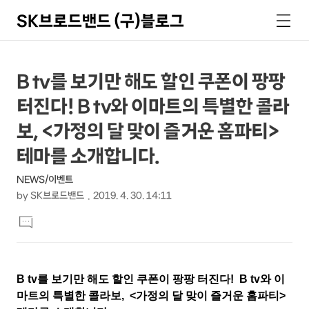
SK브로드밴드 (구)블로그
검
메
색
뉴
상
본
B tv를 보기만 해도 할인 쿠폰이 팡팡
문
세
터진다! B tv와 이마트의 특별한 콜라
제
컨
목
보, <가정의 달 맞이 즐거운 홈파티>
텐
테마를 소개합니다.
츠
NEWS/이벤트
by
SK브로드밴드
2019. 4. 30. 14:11
본
댓
문
글
달
기
B tv를 보기만 해도 할인 쿠폰이 팡팡 터진다! B tv와 이
마트의 특별한 콜라보, <가정의 달 맞이 즐거운 홈파티>