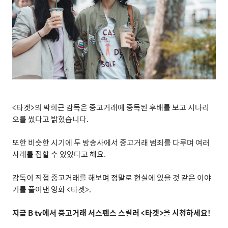
<
타겟
>
의 박희근 감독은 중고거래에 중독된 후배를 보고 시나리
오를 썼다고 밝혔습니다
.
또한 비슷한 시기에 두 방송사에서 중고거래 범죄를 다루며 여러
사례를 접할 수 있었다고 해요
.
감독이 직접 중고거래를 해보며 정말로 현실에 있을 것 같은 이야
기를 풀어낸 영화
<
타겟
>.
지금
B tv
에서 중고거래 서스펜스 스릴러
<
타겟
>
을 시청하세요
!