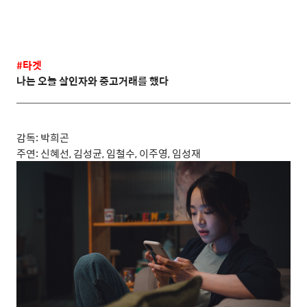
#
타겟
나는 오늘 살인자와 중고거래를 했다
감독
:
박희곤
주연
:
신혜선
,
김성균
,
임철수
,
이주영
,
임성재