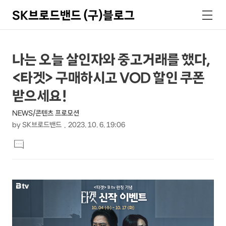
SK브로드밴드 (구)블로그
검
메
색
뉴
상
본
나는 오늘 살인자와 중고거래를 했다,
문
세
<타겟> 구매하시고 VOD 할인 쿠폰
제
컨
목
받으세요!
텐
NEWS/콘텐츠 프로모션
츠
by
SK브로드밴드
2023. 10. 6. 19:06
본
댓
문
글
달
기