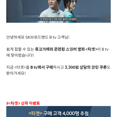
안녕하세요
SK
브로드밴드
B tv
고객님
!
쉽게 접할 수 있는
중고거래와 관련된 스릴러 영화
<
타겟
>
이
B tv
에 찾아왔습니다
!
지금
<
타겟
>
을
B tv
에서 구매
하시고
3,300
원 상당의 할인 쿠폰
도
받아가세요
!
#<
타겟
>
신작 이벤트