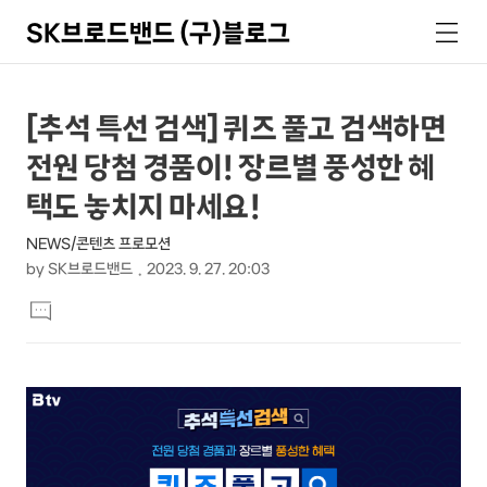
SK브로드밴드 (구)블로그
검
메
색
뉴
상
본
[추석 특선 검색] 퀴즈 풀고 검색하면
문
세
전원 당첨 경품이! 장르별 풍성한 혜
제
컨
목
택도 놓치지 마세요!
텐
NEWS/콘텐츠 프로모션
츠
by
SK브로드밴드
2023. 9. 27. 20:03
본
댓
문
글
달
기