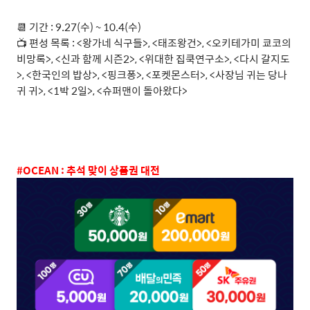
📆 기간 : 9.27(수) ~ 10.4(수)
📺 편성 목록 : <왕가네 식구들>, <태조왕건>, <오키테가미 쿄코의
비망록>, <신과 함께 시즌2>, <위대한 집쿡연구소>, <다시 갈지도
>, <한국인의 밥상>, <핑크퐁>, <포켓몬스터>, <사장님 귀는 당나
귀 귀>, <1박 2일>, <슈퍼맨이 돌아왔다>
#OCEAN :
추석 맞이 상품권 대전