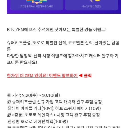
B tv ZEM에 오직 추석에만 찾아오는 특별한 경품 이벤트!
슈퍼키즈클럽, 뽀로로 특별판 신작, 코코멜론 신작, 살아있는 탐험
등
다양한 월정액, 신작 시청 이벤트에 참가하시고 캐릭터 완구와 기
프티콘 받으세요!
한가위
더 ZEM
있어요!
이벤트
참여하기
◀ 클릭
📆 기간: 9.20(수) ~ 10.10(화)
🎁 슈퍼키즈클럽 신규 가입 고객 캐릭터 완구 추첨 증정
ㅤ 달님이 아이돌 기타(10명), 하프 스퀴시 메이커(10명)
🎁 <출동! 뽀로로 레인저스> 시청 고객 완구 추첨 증정
ㅤ 한정판 뽀로로 에어펀치백(100명)
🎁 코코멜론 <애니멀 타임 & 댄스 파티> 최다 시청 고객 완구 추첨