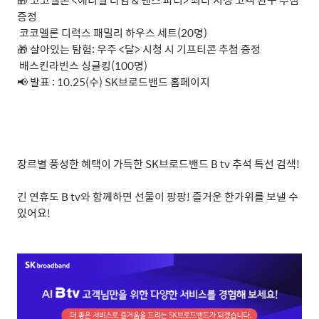
증정
ㅤ 코코멜론 디럭스 패밀리 하우스 세트(20명)
🎁 살아있는 탐험: 우주 <달> 시청 시 기프티콘 추첨 증정
ㅤ 배스킨라빈스 싱글킹(100명)
📢 발표 : 10.25(수) SK브로드밴드 홈페이지
장르별 풍성한 혜택이 가득한 SK브로드밴드 B tv 추석 특선 검색!
긴 연휴도 B tv와 함께하면 선물이 팡팡! 즐거운 한가위를 보낼 수
있어요!