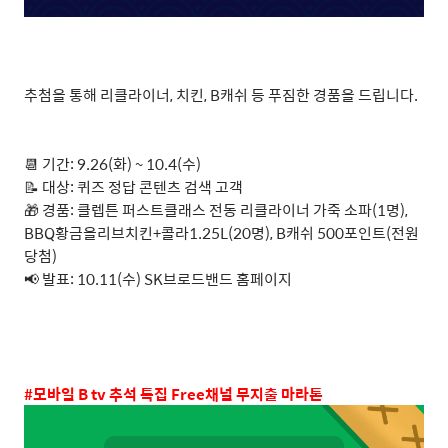
추첨을 통해 리클라이너, 치킨, B캐쉬 등 푸짐한 경품을 드립니다.
📆 기간: 9.26(화) ~ 10.4(수)
📝 대상: 퀴즈 정답 콘텐츠 검색 고객
🎁 경품: 클렙튼 퍼스트클래스 전동 리클라이너 가죽 소파(1명),
BBQ황금올리브치킨+콜라1.25L(20명), B캐쉬 500포인트(전원
당첨)
📢 발표: 10.11(수) SK브로드밴드 홈페이지
#모바일 B tv 추석 특집 Free채널 무지출 마라톤