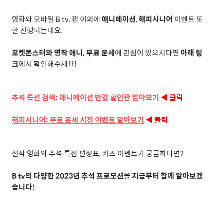
영화와 모바일 B tv, 잼 이외에
애니메이션
,
해피시니어
이벤트 또
한 진행되는데요.
포켓몬스터와 명작 애니
,
무료 운세
에 관심이 있으시다면
아래 링
크
에서 확인해주세요!
추석
특선
검색:
애니메이션
반값
할인관
알아보기
◀ 클릭
해피시니어:
무로
운세
시청
이벤트
알아보기
◀ 클릭
신작 영화와 추석 특집 편성표, 키즈 이벤트가 궁금하다면?
B tv
의 다양한
2023
년 추석 프로모션을 지금부터 함께 알아보겠
습니다
!