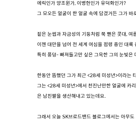
에릭인가 양조윈가, 이병헌인가 유덕화인가?
그 모오든 얼굴이 한 얼굴 속에 담겼거든 그가 바로
짙은 눈썹과 자금성의 기둥처럼 쭉 뻗은 콧대, 여
이젠 대만을 넘어 전 세계 여심을 점령 중인 대륙 중
특히 풍덩- 빠져들고만 싶은 그윽한 그의 눈빛은 
한동안 뜸했던 그가 최근 <28세 미성년>이라는
그는 <28세 미성년>에서 천진난만한 얼굴에 카리
은 남친짤을 생산해내고 있는데요.
그래서 오늘 SK브로드밴드 블로그에서는 아무도 