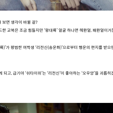
 보면 생각이 바뀔 걸?
한 교복은 조금 힘들지만 ‘왕대륙’ 얼굴 하나면 헤완얼, 패완얼이거
)’가 평범한 여학생 ‘리전신(송운화)’으로부터 행운의 편지를 받으
게 되고, 급기야 ‘쉬타이위’는 ‘리전신’이 좋아하는 ‘오우양’을 괴롭