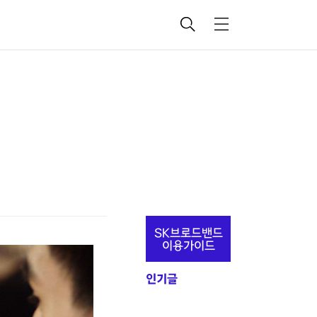
검
메
색
뉴
추
SK브로드밴드
가
이용가이드
정
인기글
보