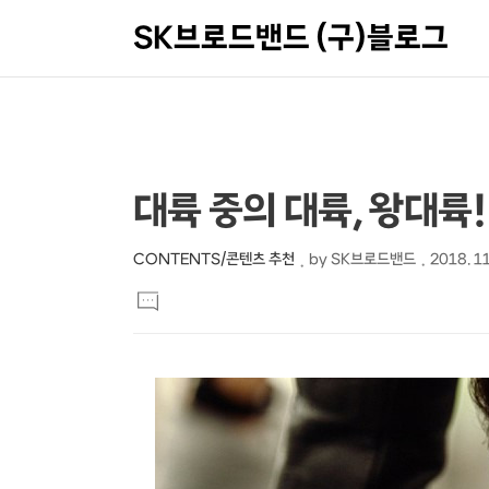
SK브로드밴드 (구)블로그
상
본
대륙 중의 대륙, 왕대륙
문
세
제
컨
CONTENTS/콘텐츠 추천
by
SK브로드밴드
2018. 11
본
목
텐
댓
문
글
츠
달
기