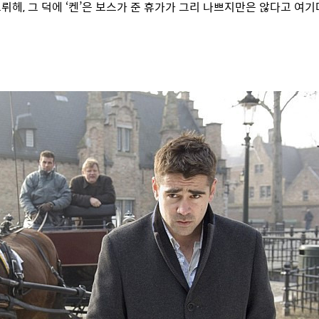
뤼헤, 그 덕에 ‘켄’은 보스가 준 휴가가 그리 나쁘지만은 않다고 여