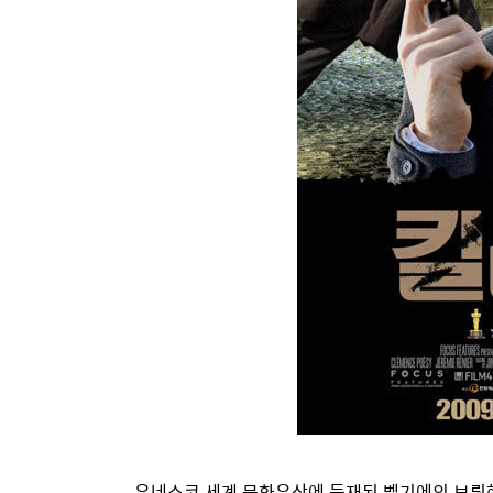
유네스코 세계 문화유산에 등재된 벨기에의 브뤼헤