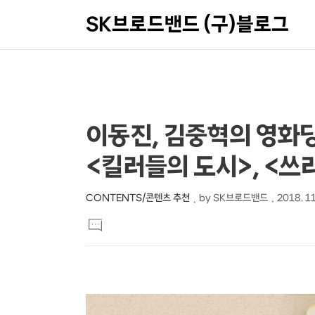
SK브로드밴드 (구)블로그
상
본
이동진, 김중혁의 영화당
문
세
<킬러들의 도시>, <쓰
제
컨
목
텐
CONTENTS/콘텐츠 추천
by
SK브로드밴드
2018. 11
본
츠
댓
문
글
달
기