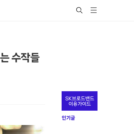
검
메
색
뉴
치는 수작들
추
SK브로드밴드
가
이용가이드
정
인기글
보