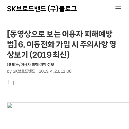
SK브로드밴드 (구)블로그
검
메
색
뉴
상
본
[동영상으로 보는 이용자 피해예방
문
세
법] 6. 이동전화 가입 시 주의사항 영
제
컨
목
상보기 (2019 최신)
텐
GUIDE/이용자 피해 예방 정보
츠
by
SK브로드밴드
2019. 4. 23. 11:08
본
댓
문
글
달
기