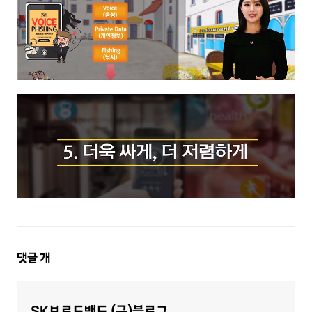
댓
댓글
개
글
영
SK브로드밴드 (구)블로그