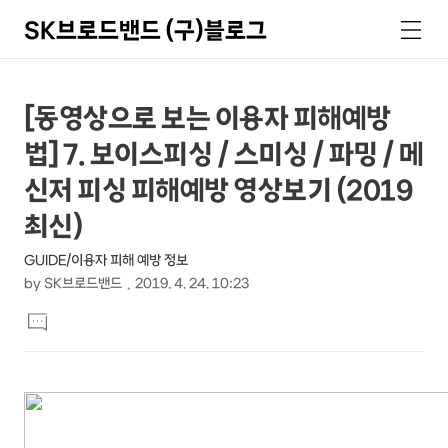
SK브로드밴드 (구)블로그
검
메
색
뉴
상
본
[동영상으로 보는 이용자 피해예방
문
세
법] 7. 보이스피싱 / 스미싱 / 파밍 / 메
제
컨
목
신저 피싱 피해예방 영상보기 (2019
텐
최신)
츠
GUIDE/이용자 피해 예방 정보
by
SK브로드밴드
2019. 4. 24. 10:23
본
댓
문
글
달
기