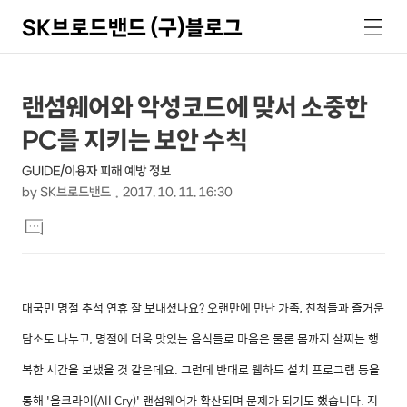
SK브로드밴드 (구)블로그
검
메
색
뉴
상
본
랜섬웨어와 악성코드에 맞서 소중한
문
세
PC를 지키는 보안 수칙
제
컨
목
GUIDE/이용자 피해 예방 정보
텐
by
SK브로드밴드
2017. 10. 11. 16:30
츠
본
댓
문
글
달
기
대국민 명절 추석 연휴 잘 보내셨나요? 오랜만에 만난 가족, 친척들과 즐거운
담소도 나누고, 명절에 더욱 맛있는 음식들로 마음은 물론 몸까지 살찌는 행
복한 시간을 보냈을 것 같은데요. 그런데 반대로 웹하드 설치 프로그램 등을
통해 '올크라이(All Cry)' 랜섬웨어가 확산되며 문제가 되기도 했습니다. 지