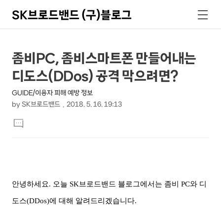
SK브로드밴드 (구)블로그
검
메
색
뉴
상
본
좀비PC, 좀비스마트폰 만들어내는
문
세
디도스(DDos) 공격 막으려면?
제
컨
목
GUIDE/이용자 피해 예방 정보
텐
by
SK브로드밴드
2018. 5. 16. 19:13
츠
본
댓
문
글
달
기
안녕하세요
.
오늘
SK
브로드밴드 블로그에서는 좀비
PC
와 디
도스
(DDos)
에 대해 알려드리겠습니다
.