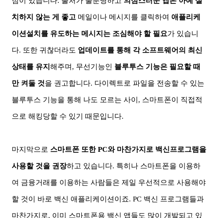
점이 있습니다
.
출처가 불분명하고
의심스러운 앱은 아예 설
치하지 않는 게 좋고
메일이나 메시지를 클릭하여
애플리케
이션설치를 유도하는
메시지는 조심해야 할 필요
가 있습니
다
.
또한
귀찮더라도
업데이트를 통해
각 소프트웨어의 최신
상태를 유지
해주며
,
무선기능인
블루투스 기능은 필요할 때
만 켜둘 것
을 권고합니다
.
다이렉트로
파일을 전송할 수 있는
블루투스 기능을 통해 나도 모르는 사이
,
스마트폰이 직접적
으로 해킹당할 수 있기 때문입니다
.
마지막으로
스마트폰 또한
PC
와 마찬가지로 백신프로그램을
사용할 것을 권장
하고 있습니다
.
특히나 스마트폰을 이용하
여 금융거래를 이용하는 사람들은 제일 우선적으로 사용해야
할 것이 바로 백신 애플리케이션이죠
. PC
백신 프로그램들과
마찬가지로
,
이미 스마트폰용 백신 앱들도 많이 개발되고 있