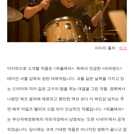
이미지 출처
:
링크
마지막으로 소개할 작품은
<
위플래쉬
>.
위에서 언급한
<
라라랜드
>
데미언 셔젤 감독의 장편 데뷔작입니다
.
괴물 같은 실력을 가지고 있
는 드러머와 악마 같은 교수의 땀을 쥐는 대결을 그린 작품
.
영화에서
나왔던 재즈 음악에 매료되고 웬만한 액션 보다 더 박진감 넘치는 주
연 배우 마일즈 텔러의 드럼 씬이 인상적인 작품입니다
. <
위플래쉬
>
는 부산국제영화제의 야외극장에서 상영되는
‘
오픈 시네마
’
에서 공개
되었습니다
.
당시에는 크게 기대한 작품은 아니지만 영화가 끝나고 엄