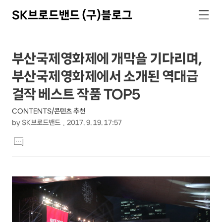
SK브로드밴드 (구)블로그
검
메
색
뉴
상
본
부산국제영화제에 개막을 기다리며,
문
세
부산국제영화제에서 소개된 역대급
제
컨
목
걸작 베스트 작품 TOP5
텐
CONTENTS/콘텐츠 추천
츠
by
SK브로드밴드
2017. 9. 19. 17:57
본
댓
문
글
달
기