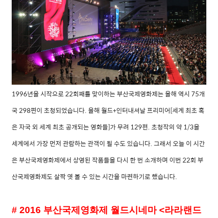
1996
년을 시작으로
22
회째를 맞이하는 부산국제영화제는 올해 역시
75
개
국
298
편이 초청되었습니다
.
올해 월드
+
인터내셔날 프리미어
[
세계 최초 혹
은 자국 외 세계 최초 공개되는 영화들
]
가 무려
129
편
.
초청작의 약
1/3
을
세계에서 가장 먼저 관람하는 관객이 될 수도 있습니다
.
그래서 오늘 이 시간
은 부산국제영화제에서 상영된 작품들을 다시 한 번 소개하며 이번
22
회 부
산국제영화제도 살짝 엿 볼 수 있는 시간을 마련하기로 했습니다
.
# 2016
부산국제영화제 월드시네마
<
라라랜드