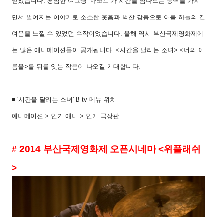
받았습니다
.
평범한 여고생
‘
마코토
’
가 시간을 넘나드는 능력을 가지
면서 벌어지는 이야기로 소소한 웃음과 벅찬 감동으로 여름 하늘의 긴
여운을 느낄 수 있었던 수작이었습니다
.
올해 역시 부산국제영화제에
는 많은 애니메이션들이 공개됩니다
. <
시간을 달리는 소녀
> <
너의 이
름을
>
를 뒤를 잇는 작품이 나오길 기대합니다
.
■
'
시간을 달리는 소녀
' B tv
메뉴 위치
애니메이션
>
인기 애니
>
인기 극장판
# 2014
부산국제영화제 오픈시네마
<
위플래쉬
>