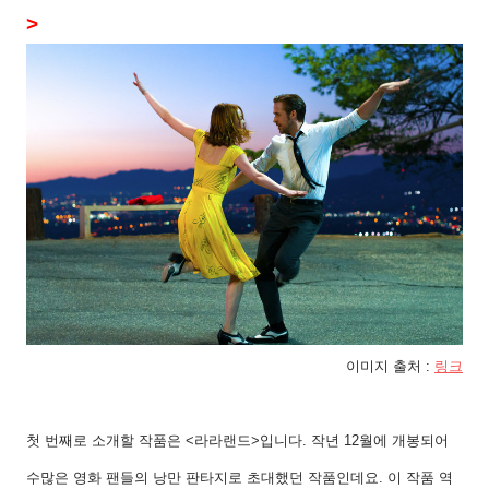
>
이미지 출처
:
링크
첫 번째로 소개할 작품은
<
라라랜드
>
입니다
.
작년
12
월에 개봉되어
수많은 영화 팬들의 낭만 판타지로 초대했던 작품인데요
.
이 작품 역