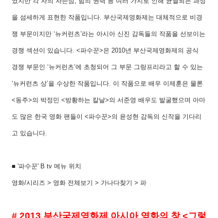
였지만 각 자의 자존심
,
힘의 권력 등 여러 가지로 인해 균열되는 과정
을 섬세하게 표현한 작품입니다
.
부산국제영화제는 대체적으로 비경
쟁 부문이지만
‘
뉴커런츠
’
라는 아시아 신진 감독들의 작품을 선보이는
경쟁 섹션이 있습니다
. <
파수꾼
>
은
2010
년 부산국제영화제의 공식
경쟁 부문인
‘
뉴커런츠
’
에 초청되어 그 부문 그랑프리라고 할 수 있는
‘
뉴커런츠 상
’
을 수상한 작품입니다
.
이 작품으로 배우 이제훈은 물론
<
동주
>
의 박정민
<
방황하는 칼날
>
의 서준영 배우도 발굴했으며 아마
도 많은 한국 영화 팬들이
<
파수꾼
>
의 윤성현 감독의 신작을 기다리
고 있습니다
.
■
'
파수꾼
' B tv
메뉴 위치
영화
/
시리즈
>
영화 전체보기
>
가나다찾기
>
파
# 2013
부산국제영화제 아시아 영화의 창
<
그렇