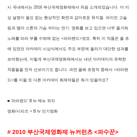
시 국내에서는
2016
부산국제영화제에서 처음 소개되었습니다
.
더 이
상 설명이 필요 없는 환상적인 화면과 감미로운 뮤지컬
.
라이언 고슬
링과 엠마 스톤의 가슴 저미는 연기
.
영화를 보고 있으면 너무 즐거워
노래를 따라 부를 수밖에 없는
<
라라랜드
>
였죠
.
특히 이 작품은 올 초
에 있었던 아카데미 시상식에서도 주요 부문에 올라가 대단한 성과를
보여줬는데
,
이렇게 부산국제영화제에서는 내년 아카데미의 유력한
작품들을 먼저 선보이기도 합니다
.
과연 올해 초청작 중에서
<
라라랜
드
>
를 이을 또 다른 아카데미 화제작들은 뭐가 있을까요
?
■
'
라라랜드
' B tv
메뉴 위치
영화
/
시리즈
> B tv
인기영화
# 2010
부산국제영화제 뉴커런츠
<
파수꾼
>