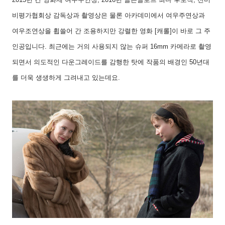
비평가협회상 감독상과 촬영상은 물론 아카데미에서 여우주연상과
여우조연상을 휩쓸어 간 조용하지만 강렬한 영화
[
캐롤
]
이 바로 그 주
인공입니다
.
최근에는 거의 사용되지 않는 슈퍼
16mm
카메라로 촬영
되면서 의도적인 다운그레이드를 감행한 탓에 작품의 배경인
50
년대
를 더욱 생생하게 그려내고 있는데요
.