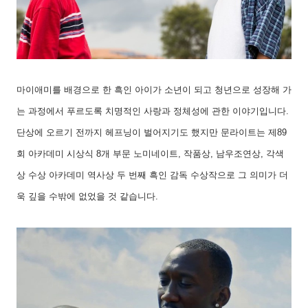
마이애미를 배경으로 한 흑인 아이가 소년이 되고 청년으로 성장해 가
는 과정에서 푸르도록 치명적인 사랑과 정체성에 관한 이야기입니다
.
단상에 오르기 전까지 헤프닝이 벌어지기도 했지만 문라이트는 제
89
회 아카데미 시상식
8
개 부문 노미네이트
,
작품상
,
남우조연상
,
각색
상 수상 아카데미 역사상 두 번째 흑인 감독 수상작으로 그 의미가 더
욱 깊을 수밖에 없었을 것 같습니다
.