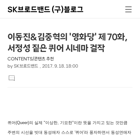
SK브로드밴드 (구)블로그
검
메
색
뉴
상
본
이동진&김중혁의 '영화당' 제 70화,
문
세
서정성 짙은 퀴어 시네마 걸작
제
컨
목
CONTENTS/콘텐츠 추천
텐
by
SK브로드밴드
2017. 9. 18. 18:00
츠
본
댓
문
글
달
기
퀴어
(Queer)
의 실제
"
이상한
,
기묘한
"
이란 뜻을 가지고 있는 것만큼
주변의 시선을 빗대 동성애자 스스로
'
퀴어
'
라 풍자하면서 동성연애자