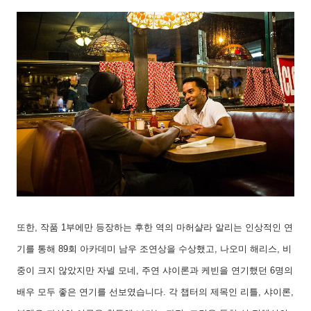
또한
,
작품
1
부에만 등장하는 후한 역의 마허샬라 알리는 인상적인 연
기를 통해
89
회 아카데미 남우 조연상을 수상했고
,
나오미 해리스
,
비
중이 크지 않았지만 자넬 모네
,
주연 샤이론과 케빈을 연기했던
6
명의
배우 모두 좋은 연기를 선보였습니다
.
각 챕터의 제목인 리틀
,
샤이론
,