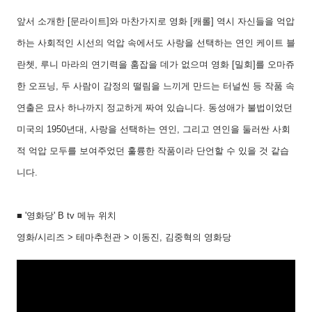
앞서 소개한
[
문라이트
]
와 마찬가지로 영화
[
캐롤
]
역시 자신들을 억압
하는 사회적인 시선의 억압 속에서도 사랑을 선택하는 연인 케이트 블
란쳇
,
루니 마라의 연기력을 훔잡을 데가 없으며 영화
[
밀회
]
를 오마쥬
한 오프닝
,
두 사람이 감정의 떨림을 느끼게 만드는 터널씬 등 작품 속
연출은 묘사 하나까지 정교하게 짜여 있습니다
.
동성애가 불법이었던
미국의
1950
년대
,
사랑을 선택하는 연인
,
그리고 연인을 둘러싼 사회
적 억압 모두를 보여주었던 훌륭한 작품이라 단언할 수 있을 것 같습
니다
.
■ '영화당' B tv 메뉴 위치
영화/시리즈 > 테마추천관 > 이동진, 김중혁의 영화당