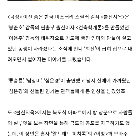
<곡성> 이전 숨은 한국 미스터리 스릴러 걸작 <불신지옥>은
‘봉준호’ 감독의 연출부 출신이자 <건축학개론>을 만들었던
‘이용주’ 감독의 데뷔작으로 기도에 빠진 엄마와 단둘이 살고
있던 동생이 사라졌다는 소식에 언니 ‘희진’이 급히 집으로 내
려오면서 벌어지는 이야기를 그렸습니다.
‘류승룡’, ‘남상미’, ‘심은경’이 출연했고 당시 신예에 가까웠던
‘심은경’의 신들린 연기는 관객들에게 큰 인상을 남겼었죠.
또 <불신지옥>에서는 복도식 아파트에서 방 창문으로 사람들
의 실루엣을 보는 장면을 통해 극도의 공포를 자극하기도 했
는데, 이 장면은 흡사 ‘알프레드 히치콕’의 <이창>과 오마주