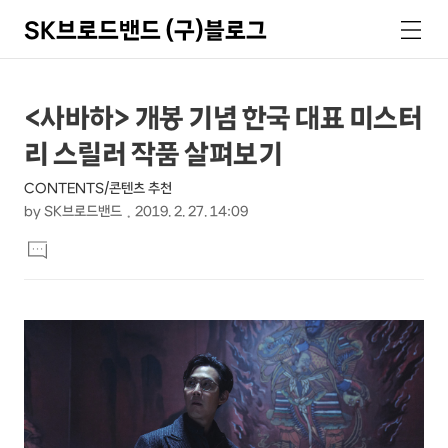
SK브로드밴드 (구)블로그
검
메
색
뉴
상
본
<사바하> 개봉 기념 한국 대표 미스터
문
세
리 스릴러 작품 살펴보기
제
컨
목
CONTENTS/콘텐츠 추천
텐
by
SK브로드밴드
2019. 2. 27. 14:09
츠
본
댓
문
글
달
기