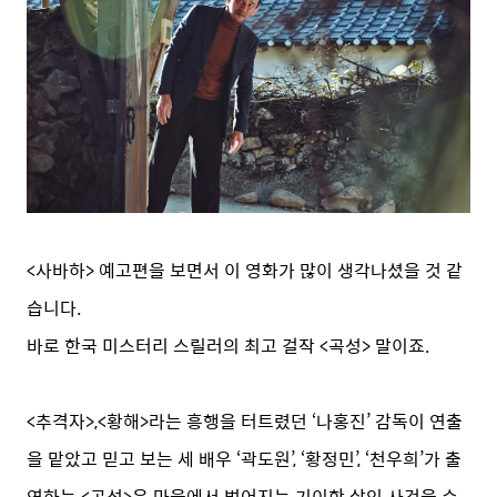
<사바하> 예고편을 보면서 이 영화가 많이 생각나셨을 것 같
습니다.
바로 한국 미스터리 스릴러의 최고 걸작 <곡성> 말이죠.
<추격자>,<황해>라는 흥행을 터트렸던 ‘나홍진’ 감독이 연출
을 맡았고 믿고 보는 세 배우 ‘곽도원’, ‘황정민’, ‘천우희’가 출
연하는 <곡성>은 마을에서 벌어지는 기이한 살인 사건을 수