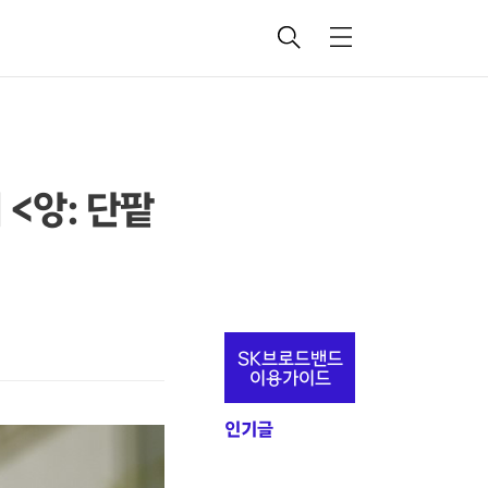
검
메
색
뉴
 <앙: 단팥
추
SK브로드밴드
가
이용가이드
정
인기글
보