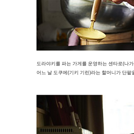
도라야키를 파는 가게를 운영하는 센타로
(
나가
어느 날 도쿠에
(
기키 기린
)
라는 할머니가 단팥