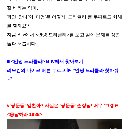
길 바라는 엄마
.
과연
‘
안나
’
와
‘
미영
’
은 어떻게
‘
드라큘라
’
를 무찌르고 화해
를 할까요
?
지금
B tv
에서
<
안녕 드라큘라
>
를 보고 같이 문제를 정면
돌파 해봅시다
.
■
<
안녕 드라큘라
> B tv
에서 찾아보기
리모컨의 마이크 버튼 누르고 ▶ “안녕 드라큘라 찾아줘
~
”
#’
쌍문동
’
엄친아
?
사실은
‘
쌍문동
’
순정남
!
배우
'
고경표
'
<
응답하라
1988>