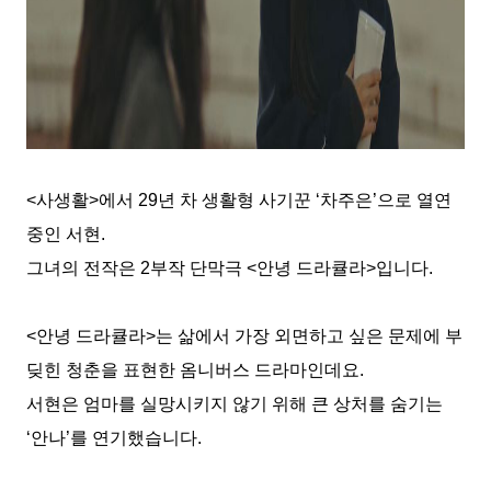
<
사생활
>
에서
29
년 차 생활형 사기꾼
‘
차주은
’
으로 열연
중인 서현
.
그녀의 전작은
2
부작 단막극
<
안녕 드라큘라
>
입니다
.
<
안녕 드라큘라
>
는 삶에서 가장 외면하고 싶은 문제에 부
딪힌 청춘을 표현한 옴니버스 드라마인데요
.
서현은 엄마를 실망시키지 않기 위해 큰 상처를 숨기는
‘
안나
’
를 연기했습니다
.