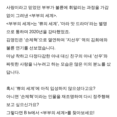
사랑이라고 믿었던 부부가 불륜에 휘말리는 과정을 가감
없이 그려낸
<
부부의 세계
>.
<
부부의 세계
>
는
‘
쀼의 세계
’, ‘
마라 맛 드라마
’
라는 별명
으로 통하며
2020
년을 강타했었죠
.
김영민은
‘
손제혁
’
으로 열연하며
‘
지선우
’
역의 김희애와
불륜 연기를 선보였습니다
.
마냥 착하고 다정다감한 아내 대신 친구의 아내
‘
선우
’
와
짜릿한 사랑을 나누려고 하는 모습은 많은 이의 분노를 샀
답니다
.
혹시
‘
쀼의 세계
’
에 아직 입성하지 않으셨다고요
?
아니면
‘
손제혁
’
이라는 인물을 재조명하며 다시 정주행해
보고 싶으신가요
?
그렇다면
B tv
에서
<
부부의 세계
>
를 찾아보세요
!