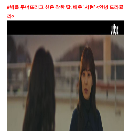
#
벽을 무너뜨리고 싶은 착한 딸
,
배우
'
서현
' <
안녕 드라큘
라
>