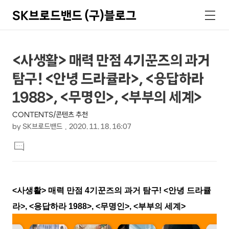
SK브로드밴드 (구)블로그
검
메
색
뉴
상
본
<사생활> 매력 만점 4기꾼즈의 과거
문
세
탐구! <안녕 드라큘라>, <응답하라
제
컨
목
1988>, <무명인>, <부부의 세계>
텐
CONTENTS/콘텐츠 추천
츠
by
SK브로드밴드
2020. 11. 18. 16:07
본
댓
문
글
달
기
<
사생활
>
매력 만점
4
기꾼즈의 과거 탐구
! <
안녕 드라큘
라
>, <
응답하라
1988>, <
무명인
>, <
부부의 세계
>