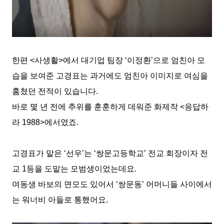
한편
<
사생활
>
에서 대기업 팀장
‘
이정환
’
으로 엄친아 모
습을 보여준 고경표는 과거에도 엄친아 이미지로 여심을
훔쳤던 전적이 있습니다
.
바로 몇 년 전에 추위를 훈훈하게 데워준 화제작
<
응답하
라
1988>
에서였죠
.
고경표가 맡은
‘
선우
’
는
‘
쌍문고등학교
’
전교 회장이자 전
교
1
등을 도맡는 모범생이었는데요
.
여동생 바보의 면모도 있어서
‘
쌍문동
’
어머니들 사이에서
는 워너비 아들로 통했어요
.