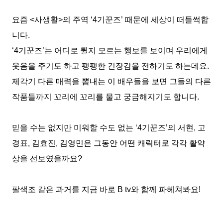
요즘
<
사생활
>
의 주역
‘4
기꾼즈
’
때문에 세상이 떠들썩합
니다
.
‘4
기꾼즈
’
는 어디로 튈지 모르는 행보를 보이며 우리에게
웃음을 주기도 하고 팽팽한 긴장감을 전하기도 하는데요
.
제각기 다른 매력을 뽐내는 이 배우들을 보면 그들의 다른
작품들까지 꼬리에 꼬리를 물고 궁금해지기도 합니다
.
믿을 수는 없지만 미워할 수도 없는
‘4
기꾼즈
’
의 서현
,
고
경표
,
김효진
,
김영민은 그동안 어떤 캐릭터로 각각 활약
상을 선보였을까요
?
팔색조 같은 과거를 지금 바로
B tv
와 함께 파헤쳐봐요
!