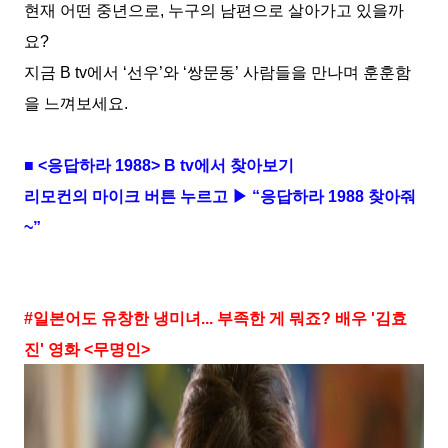
현재 어떤 중년으로
,
누구의 남편으로 살아가고 있을까
요
?
지금
B tv
에서
‘
선우
’
와
‘
쌍문동
’
사람들을 만나며 훈훈함
을 느껴보세요
.
■
<
응답하라
1988> B tv
에서 찾아보기
리모컨의 마이크 버튼 누르고 ▶ “응답하라
1988
찾아줘
~
”
#
일본어도 유창한 냉미녀
...
부족한 게 뭐죠
?
배우
'
김효
진
'
영화
<
무명인
>