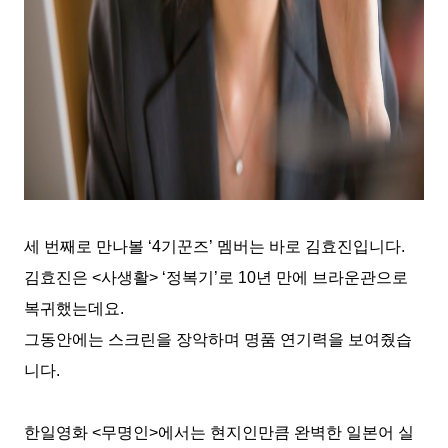
세 번째로 만나볼
‘4
기꾼즈
’
멤버는 바로 김효진입니다
.
김효진은
<
사생활
> ‘
정복기
’
로
10
년 만에 브라운관으로
복귀했는데요
.
그동안에는 스크린을 장악하며 명품 연기력을 보여줬습
니다
.
한일영화
<
무명인
>
에서는 현지인만큼 완벽한 일본어 실