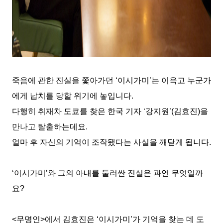
죽음에 관한 진실을 쫓아가던
‘
이시가미
’
는 이윽고 누군가
에게 납치를 당할 위기에 놓입니다
.
다행히 취재차 도쿄를 찾은 한국 기자
‘
강지원
’(
김효진
)
을
만나고 탈출하는데요
.
얼마 후 자신의 기억이 조작됐다는 사실을 깨닫게 됩니다
.
‘
이시가미
’
와 그의 아내를 둘러싼 진실은 과연 무엇일까
요
?
<
무명인
>
에서 김효진은
‘
이시가미
’
가 기억을 찾는 데 도