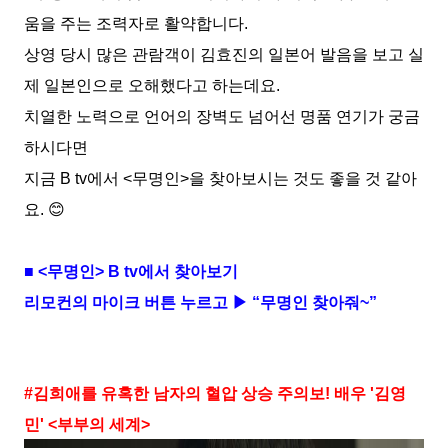
움을 주는 조력자로 활약합니다
.
상영 당시 많은 관람객이 김효진의 일본어 발음을 보고 실
제 일본인으로 오해했다고 하는데요
.
치열한 노력으로 언어의 장벽도 넘어선 명품 연기가 궁금
하시다면
지금
B tv
에서
<
무명인
>
을 찾아보시는 것도 좋을 것 같아
요
.
😊
■
<
무명인
> B tv
에서 찾아보기
리모컨의 마이크 버튼 누르고 ▶ “무명인 찾아줘
~
”
#
김희애를 유혹한 남자의 혈압 상승 주의보
!
배우
'
김영
민
' <
부부의 세계
>