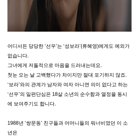
어디서든 당당한
‘
선우
’
는
‘
성보라
’(
류혜영
)
에게도 예외가
없습니다
.
그녀에게 저돌적으로 마음을 드러내는데요
.
첫눈 오는 날 고백했다가 차이지만 절대 포기하지 않죠
.
‘
보라
’
와의 관계가 남자와 여자 아니면 의미 없다고 하는
‘
선우
’
의 일편단심은
18
살 소년의 순수함과 열정을 동시
에 보여주기도 합니다
.
1988
년
‘
쌍문동
’
친구들과 어머니들의 워너비였던 이 소
년은