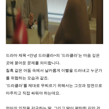
드라마 제목
<
안녕 드라큘라
>
의
‘
드라큘라
’
는 마음 깊은
곳에 묻어둔 문제를 의미합니다
.
칠흑 같은 어둠 속에서 날카롭게 이빨을 드러내고 누군가
를 위협하는 모습과 같죠
.
‘
드라큘라
’
를 제대로 무찌르기 위해서는 그것과 정면으로
마주치고 직접 싸워야 하는데요
.
엄마의 인정을 갈구하는 딸
,
그리고 딸이 평탄한 길만 걷