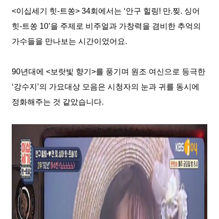
<
이십세기 힛
-
트쏭
> 34
회에서는
‘
안구 힐링
!
만
.
찢
.
싱어
힛
-
트쏭
10’
을 주제로 비주얼과 가창력을 겸비한 추억의
가수들을 만나보는 시간이었어요
.
90
년대에
<
보랏빛 향기
>
를 풍기며 원조 여신으로 등극한
‘
강수지
’
의 가요대상 모음은 시청자의 눈과 귀를 동시에
정화해주는 것 같았습니다
.