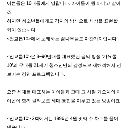
어른들은
10
대들에게 말합니다
.
아이들이 뭘 아냐고 말이
죠
.
하지만 청소년들에게도 각자의 방식으로 세상을 표현할
힘이 있습니다
.
<
전교톱
10>
에서 노래하는 꿈나무들도 마찬가지랍니다
.
<
전교톱
10>
은
8~90
년대를 대표했던 음악 방송
‘
가요톱
10’
의 무대를
21
세기 청소년만의 감성으로 재해석해서 선
보이는 경연 프로그램입니다
.
요즘 세대를 대표하는 아이들과 그때 그 시절 가요계의 아
이콘이 함께 콜라보로 세대 통합을 이루고 있는 방송이죠
.
<
전교톱
10> 2
회에서는
1996
년
4
월 넷째 주 차트를 풀어
냈습니다
.