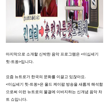
마지막으로 소개할 신박한 음악 프로그램은
<
이십세기
힛
-
트쏭
>
입니다
.
요즘 뉴트로가 한국의 문화를 이끌고 있잖아요
.
<
이십세기 힛
-
트쏭
>
은 올드 케이팝 방송을 새롭게 해석함
으로써 이런 뉴트로의 물결에 이바지하는 신개념 음악 차
트 쇼입니다
.