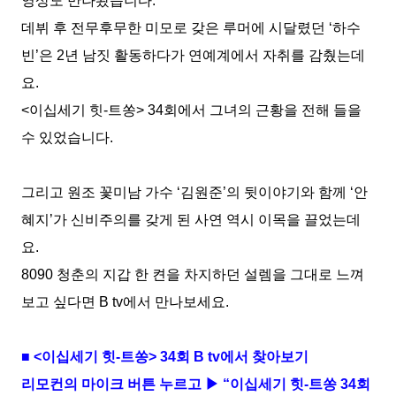
영상도 만나봤습니다
.
데뷔 후 전무후무한 미모로 갖은 루머에 시달렸던
‘
하수
빈
’
은
2
년 남짓 활동하다가 연예계에서 자취를 감췄는데
요
.
<
이십세기 힛
-
트쏭
> 34
회에서 그녀의 근황을 전해 들을
수 있었습니다
.
그리고 원조 꽃미남 가수
‘
김원준
’
의 뒷이야기와 함께
‘
안
혜지
’
가 신비주의를 갖게 된 사연 역시 이목을 끌었는데
요
.
8090
청춘의 지갑 한 켠을 차지하던 설렘을 그대로 느껴
보고 싶다면
B tv
에서 만나보세요
.
■
<
이십세기 힛
-
트쏭
> 34
회
B tv
에서 찾아보기
리모컨의 마이크 버튼 누르고 ▶ “이십세기 힛
-
트쏭
34
회