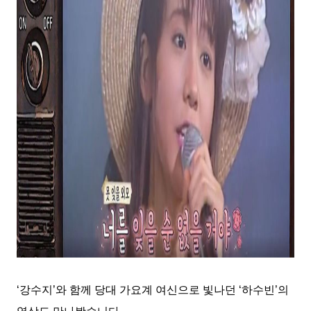
‘
강수지
’
와 함께 당대 가요계 여신으로 빛나던
‘
하수빈
’
의