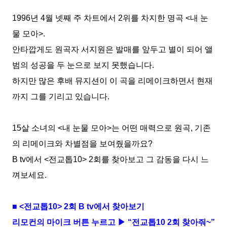
1996
년
4
월 넷째 주 차트에서
2
위를 차지한 명곡
<
내 눈
물 모아
>.
안타깝게도 원곡자 서지원은 발매를 앞두고 별이 되어 앨
범의 성공을 두 눈으로 보지 못했습니다
.
하지만 많은 후배 뮤지션이 이 곡을 리메이크하면서 현재
까지 그를 기리고 있습니다
.
15
살 소녀의
<
내 눈물 모아
>
는 어떤 매력으로 원곡
,
기존
의 리메이크와 차별점을 보여줬을까요
?
B tv
에서
<
전교톱
10> 2
회를 찾아보고 그 감동을 다시 느
껴보세요
.
■
<
전교톱
10> 2
회
B tv
에서 찾아보기
리모컨의 마이크 버튼 누르고 ▶ “전교톱
10 2
회 찾아줘
~
”