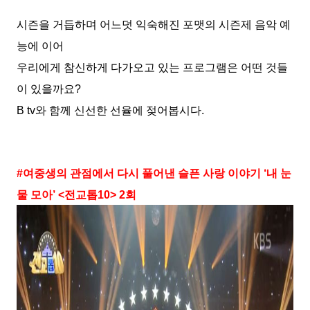
시즌을 거듭하며 어느덧 익숙해진 포맷의 시즌제 음악 예
능에 이어
우리에게 참신하게 다가오고 있는 프로그램은 어떤 것들
이 있을까요
?
B tv
와 함께 신선한 선율에 젖어봅시다
.
#
여중생의 관점에서 다시 풀어낸 슬픈 사랑 이야기
‘
내 눈
물 모아
’ <
전교톱
10> 2
회