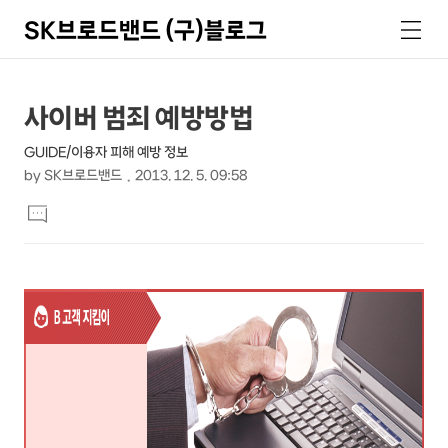
SK브로드밴드 (구)블로그
검
메
색
뉴
상
본
사이버 범죄 예방방법
문
세
GUIDE/이용자 피해 예방 정보
제
컨
by
SK브로드밴드
2013. 12. 5. 09:58
목
본
텐
댓
문
글
츠
달
기