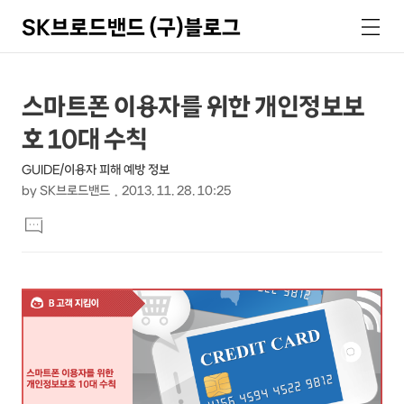
SK브로드밴드 (구)블로그
검
메
색
뉴
상
본
스마트폰 이용자를 위한 개인정보보
문
세
호 10대 수칙
제
컨
목
GUIDE/이용자 피해 예방 정보
텐
by
SK브로드밴드
2013. 11. 28. 10:25
츠
본
댓
문
글
달
기