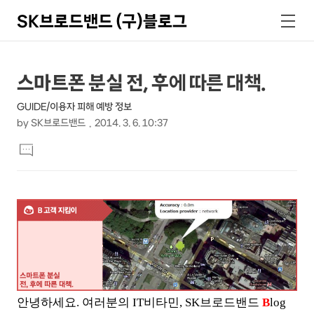
SK브로드밴드 (구)블로그
검
메
색
뉴
상
본
스마트폰 분실 전, 후에 따른 대책.
문
세
GUIDE/이용자 피해 예방 정보
제
컨
by
SK브로드밴드
2014. 3. 6. 10:37
목
본
텐
댓
문
글
츠
달
기
안녕하세요. 여러분의 IT비타민, SK브로드밴드
B
log