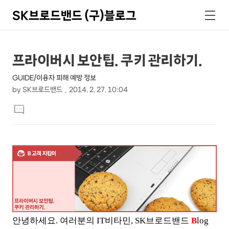
SK브로드밴드 (구)블로그
검
메
색
뉴
상
본
프라이버시 보안팁. 쿠키 관리하기.
문
세
GUIDE/이용자 피해 예방 정보
제
컨
by
SK브로드밴드
2014. 2. 27. 10:04
목
본
텐
댓
문
글
츠
달
기
안녕하세요. 여러분의 IT비타민, SK브로드밴드
B
log