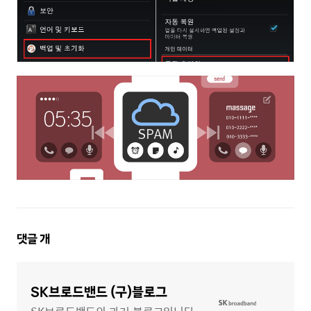
댓
댓글
개
글
영
역
SK브로드밴드 (구)블로그