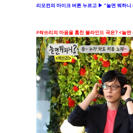
리모컨의 마이크 버튼 누르고 ▶ “놀면 뭐하니
#
싹쓰리의 마음을 훔친 블라인드 곡은
? <
놀면