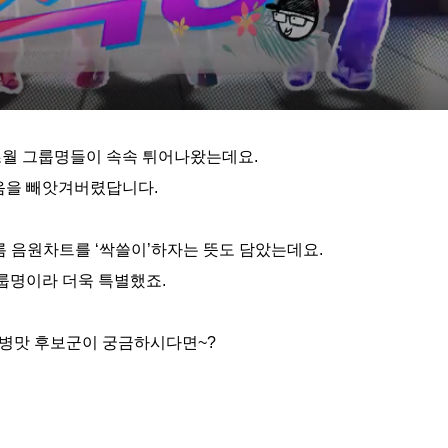
 초월 그룹명들이 속속 튀어나왔는데요
.
음을 빼앗겨버렸답니다
.
름 음원차트를
‘
싹쓸이
’
하자는 뜻도 담았는데요
.
룹명이라 더욱 특별했죠
.
 병맛 후보군이 궁금하시다면
~?