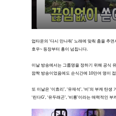
업타운의
‘
다시 만나줘
’
노래에 맞춰 춤을 추면
호우
~
등장부터 흥이 넘칩니다
.
이날 방송에서는 그룹명을 정하기 위해 공식 
깜짝 방송이었음에도 순식간에
10
만여 명이 
또 이날은
‘
이효리
’, ‘
유재석
’, ‘
비
’
의 부캐 탄생 
‘
린다
G’, ‘
유두래곤
’, ‘
비룡
’
이라는 매력적인 부