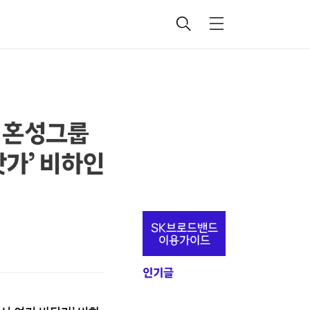
검
메
색
뉴
, 혼성그룹
닷가’ 비하인
추
SK브로드밴드
가
이용가이드
정
인기글
보