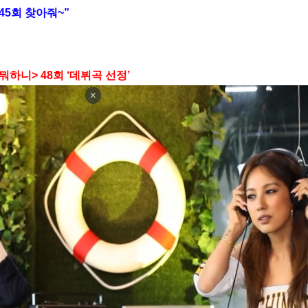
45
회 찾아줘
~
”
 뭐하니
> 48
회
‘
데뷔곡 선정
’