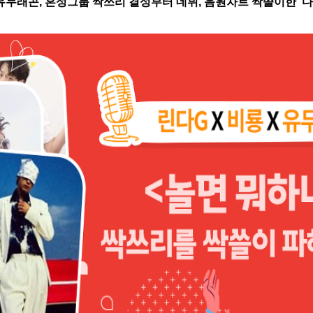
유두래곤
,
혼성그룹 싹쓰리 결성부터 데뷔
,
음원차트 싹쓸이한
‘
다