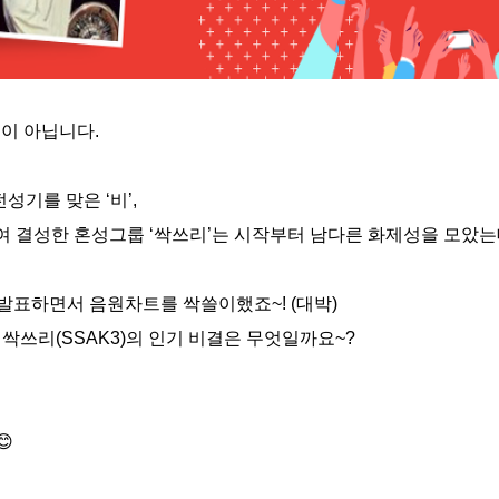
언이 아닙니다
.
전성기를 맞은
‘
비
’,
여 결성한 혼성그룹
‘
싹쓰리
’
는 시작부터 남다른 화제성을 모았
 발표하면서 음원차트를 싹쓸이했죠
~! (
대박
)
 싹쓰리
(SSAK3)
의 인기 비결은 무엇일까요
~?
😊