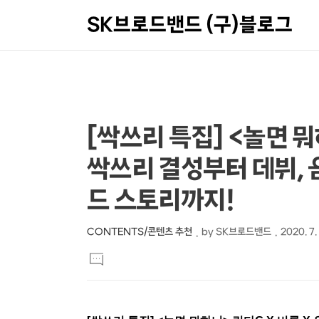
SK브로드밴드 (구)블로그
상
본
[싹쓰리 특집] <놀면 뭐
문
세
싹쓰리 결성부터 데뷔, 
제
컨
목
텐
드 스토리까지!
츠
CONTENTS/콘텐츠 추천
by
SK브로드밴드
2020. 7.
본
댓
문
글
달
기