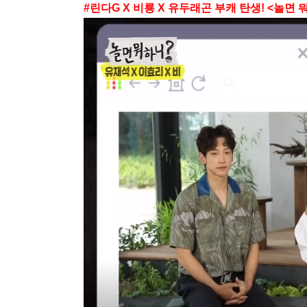
#
린다
G X
비룡
X
유두래곤 부캐 탄생
! <
놀면 