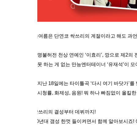
올여름은 단연코 싹쓰리의 계절이라고 해도 과
명불허전 천상 연예인
‘
이효리
’,
깡으로 제
2
의 
못 하는 게 없는 만능엔터테이너
‘
유재석
’
이 모
지난
18
일에는 타이틀곡
‘
다시 여기 바닷가
’
를
시청률
,
화제성
,
음원
!
뭐 하나 빠짐없이 올킬한
싹쓰리의 결성부터 데뷔까지
!
90
년대 갬성 한껏 들이켜면서 함께 알아보시죠
!