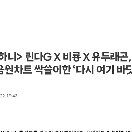
하니> 린다G X 비룡 X 유두래곤
음원차트 싹쓸이한 ‘다시 여기 바
 22. 19:43