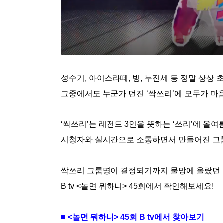
성수기
,
아이스라떼
,
빙
,
누진세 등 정말 상상
그중에서도 누군가 던진
‘
싹쓰리
’
에 모두가 마
‘
싹쓰리
’
는 레전드
3
인을 뜻하는
‘
쓰리
’
에 올여
시청자와 실시간으로 소통하면서 만들어진 그
싹쓰리 그룹명이 결정되기까지 물망에 올랐던
B tv <
놀면 뭐하니
> 45
회에서 확인해보세요
!
■
<
놀면 뭐하니
> 45
회
B tv
에서 찾아보기