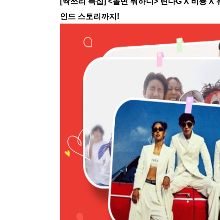
[
싹쓰리 특집
] <
놀면 뭐하니
>
린다
G X
비룡
X
인드 스토리까지
!