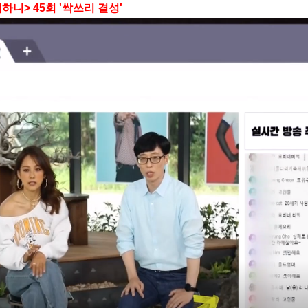
뭐하니
> 45
회
'
싹쓰리 결성
'