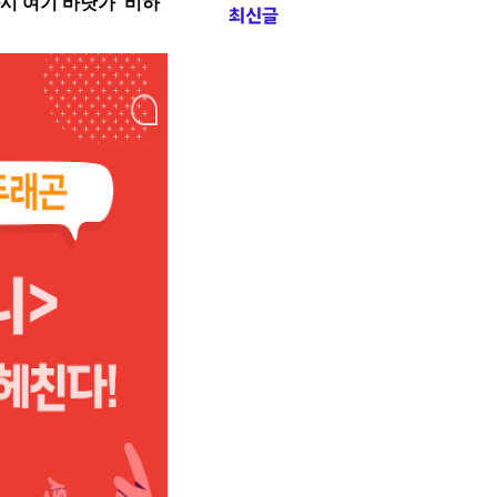
시 여기 바닷가
’
비하
최신글