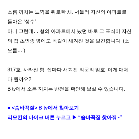
소름 끼치는 느낌을 뒤로한 채
,
서둘러 자신의 아파트로
돌아온
‘
성수
’.
아니 그런데
…
형의 아파트에서 봤던 바로 그 표식이 자신
의 집 초인종 옆에도 똑같이 새겨진 것을 발견합니다
. (
소
오름
…!)
317
호
.
사라진 형
,
집마다 새겨진 의문의 암호
.
이게 대체
다 뭘까요
?
B tv
에서 소름 끼치는 반전을 확인해 보실 수 있습니다
.
■
<
숨바꼭질
> B tv
에서 찾아보기
리모컨의 마이크 버튼 누르고 ▶ “숨바꼭질 찾아줘
~
”