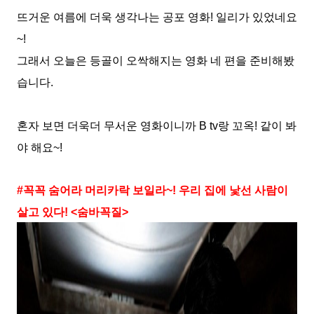
뜨거운 여름에 더욱 생각나는 공포 영화
!
일리가 있었네요
~!
그래서 오늘은 등골이 오싹해지는 영화 네 편을 준비해봤
습니다
.
혼자 보면 더욱더 무서운 영화이니까
B tv
랑 꼬옥
!
같이 봐
야 해요
~!
#
꼭꼭 숨어라 머리카락 보일라
~!
우리 집에 낯선 사람이
살고 있다
! <
숨바꼭질
>