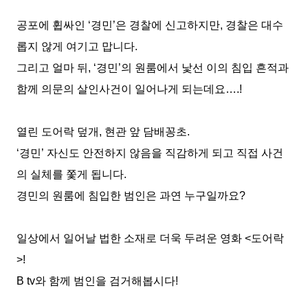
공포에 휩싸인
‘
경민
’
은 경찰에 신고하지만
,
경찰은 대수
롭지 않게 여기고 맙니다
.
그리고 얼마 뒤
, ‘
경민
’
의 원룸에서 낯선 이의 침입 흔적과
함께 의문의 살인사건이 일어나게 되는데요
….!
열린 도어락 덮개
,
현관 앞 담배꽁초
.
‘
경민
’
자신도 안전하지 않음을 직감하게 되고 직접 사건
의 실체를 쫓게 됩니다
.
경민의 원룸에 침입한 범인은 과연 누구일까요
?
일상에서 일어날 법한 소재로 더욱 두려운 영화
<
도어락
>!
B tv
와 함께 범인을 검거해봅시다
!