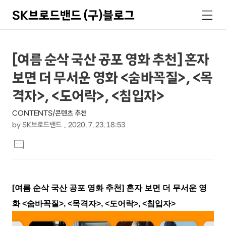
SK브로드밴드 (구)블로그
검
메
색
뉴
상
본
[여름 순삭 국산 공포 영화 추천] 혼자
문
세
보면 더 무서운 영화 <숨바꼭질>, <목
제
컨
목
격자>, <도어락>, <침입자>
텐
CONTENTS/콘텐츠 추천
츠
by
SK브로드밴드
2020. 7. 23. 18:53
본
댓
문
글
달
기
[
여름 순삭 국산 공포 영화 추천
]
혼자 보면 더 무서운 영
화
<
숨바꼭질
>, <
목격자
>, <
도어락
>, <
침입자
>