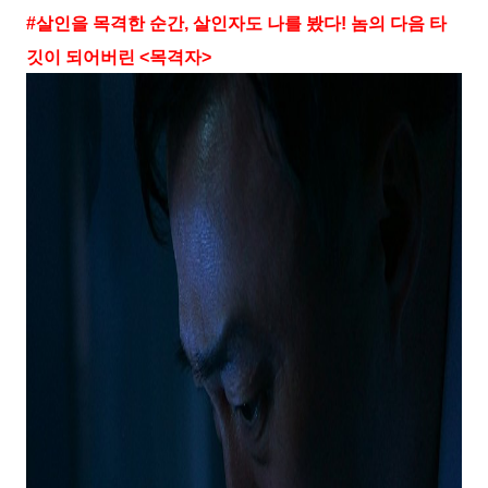
#
살인을 목격한 순간
,
살인자도 나를 봤다
!
놈의 다음 타
깃이 되어버린
<
목격자
>