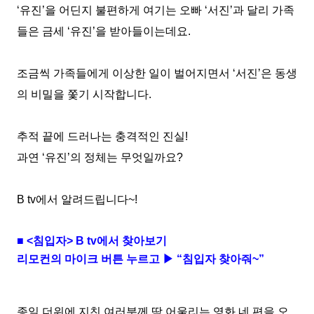
‘
유진
’
을 어딘지 불편하게 여기는 오빠
‘
서진
’
과 달리 가족
들은 금세
‘
유진
’
을 받아들이는데요
.
조금씩
가족들에게 이상한 일이
벌어지면서
‘
서진
’
은 동생
의 비밀을 쫓기
시작합니다
.
추적 끝에 드러나는 충격적인 진실
!
과연
‘
유진
’
의 정체는 무엇일까요
?
B tv
에서 알려드립니다
~!
■
<
침입자
> B tv
에서 찾아보기
리모컨의 마이크 버튼 누르고 ▶ “침입자 찾아줘
~
”
종일 더위에 지친 여러분께 딱 어울리는 영화 네 편을 오