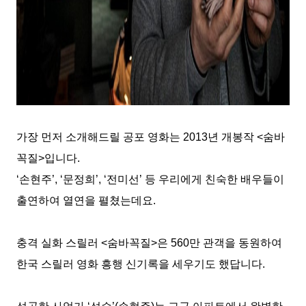
가장 먼저 소개해드릴 공포 영화는
2013
년 개봉작
<
숨바
꼭질
>
입니다
.
‘
손현주
’, ‘
문정희
’, ‘
전미선
’
등 우리에게 친숙한 배우들이
출연하여 열연을 펼쳤는데요
.
충격 실화 스릴러
<
숨바꼭질
>
은
560
만 관객을 동원하여
한국 스릴러 영화 흥행 신기록을 세우기도 했답니다
.