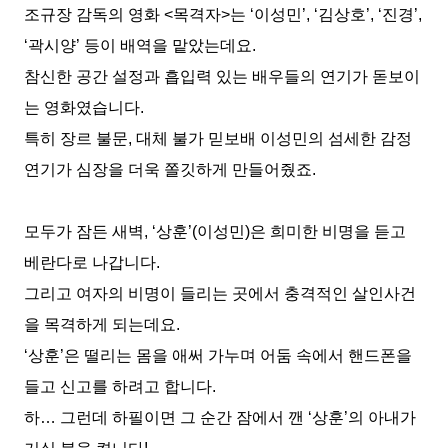
조규장
감독의 영화
<
목격자
>
는
‘
이성민
’, ‘
김상호
’, ‘
진경
’,
‘
곽시양
’
등이 배역을 맡았는데요
.
참신한 공간 설정과 흡입력 있는 배우들의 연기가 돋보이
는 영화였습니다
.
특히 장르 불문
,
대체 불가 믿보배 이성민의 섬세한 감정
연기가 심장을 더욱 쫄깃하게 만들어줬죠
.
모두가 잠든 새벽
, ‘
상훈
’(
이성민
)
은 희미한 비명을 듣고
베란다로 나갑니다
.
그리고 여자의 비명이 들리는 곳에서 충격적인 살인사건
을 목격하게 되는데요
.
‘
상훈
’
은 떨리는 몸을 애써 가누며 어둠 속에서 핸드폰을
들고 신고를 하려고 합니다
.
하
…
그런데 하필이면 그 순간 잠에서 깬
‘
상훈
’
의 아내가