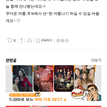
늘 함께 만나봤는데요
~!
무더운 여름
, B tv
에서
션
~
한
여름나기 하실 수 있길 바랄
게요
~
♡
구독하기
8
관련글
더보기