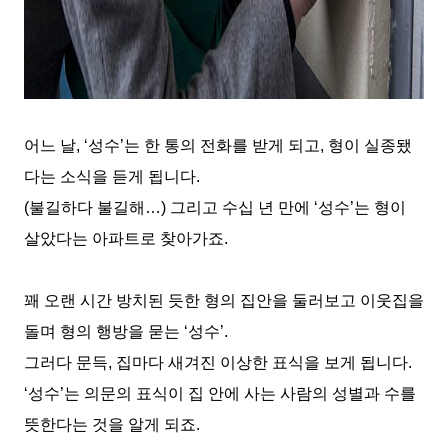
어느 날
, ‘
성수
’
는 한 통의 전화를 받게 되고
,
형이 실종됐
다는 소식을 듣게 됩니다
.
(
불길하다 불길해
…)
그리고 수십 년 만에
‘
성수
’
는 형이
살았다는 아파트로 찾아가죠
.
꽤 오랜 시간 방치된 듯한 형의 집안을 둘러보고 이웃집을
돌며 형의 행방을 묻는
‘
성수
’.
그러다 문득
,
집마다 새겨진 이상한 표식을 보게 됩니다
.
‘
성수
’
는 의문의 표식이 집 안에 사는 사람의 성별과 수를
뜻한다는 것을 알게 되죠
.