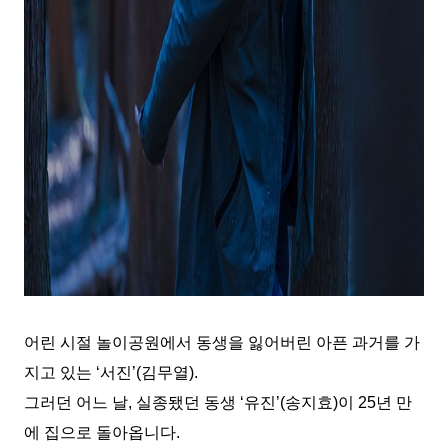
어린 시절 놀이공원에서 동생을 잃어버린 아픈 과거를 가
지고 있는
‘
서진
’(
김무열
).
그러던 어느 날
,
실종됐던 동생
‘
유진
’(
송지효
)
이
25
년 만
에 집으로 돌아옵니다
.