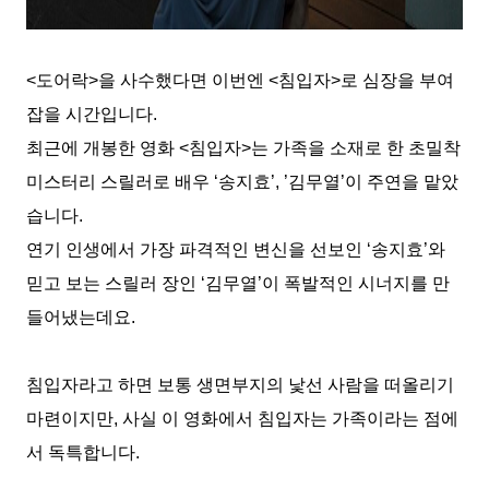
<
도어락
>
을 사수했다면 이번엔
<
침입자
>
로 심장을 부여
잡을 시간입니다
.
최근에 개봉한 영화
<
침입자
>
는 가족을 소재로 한 초밀착
미스터리 스릴러
로
배우
‘
송지효
’, ’
김무열
’
이 주연을
맡았
습니다
.
연기 인생에서 가장 파격적인 변신을 선보인
‘
송지효
’
와
믿고 보는 스릴러 장인
‘
김무열
’
이 폭발적인 시너지를 만
들어냈는데요
.
침입자라고 하면 보통 생면부지의 낯선 사람을 떠올리기
마련이지만
,
사실 이 영화에서 침입자는 가족이라는 점에
서 독특합니다
.