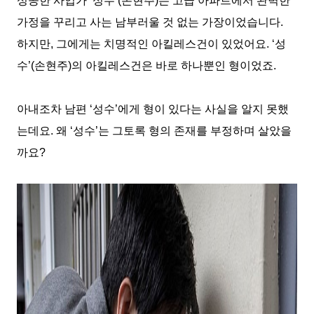
성공한 사업가
‘
성수
’(
손현주
)
는 고급 아파트에서 완벽한
가정을 꾸리고 사는 남부러울 것 없는 가장이었습니다
.
하지만
,
그에게는 치명적인 아킬레스건이 있었어요
. ‘
성
수
’(
손현주
)
의 아킬레스건은 바로 하나뿐인 형이었죠
.
아내조차 남편
‘
성수
’
에게 형이 있다는 사실을 알지 못했
는데요
.
왜
‘
성수
’
는 그토록 형의 존재를 부정하며 살았을
까요
?