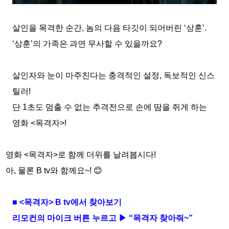
살인을 목격한 순간
,
놈의 다음 타깃이 되어버린
‘
상훈
’.
‘
상훈
’
의 가족은 과연 무사할 수 있을까요
?
살인자와 눈이 마주친다는 충격적인 설정
,
독보적인 신스
틸러
!
단
1
초도 멈출 수 없는 추격전으로 손에 땀을 쥐게 하는
영화
<
목격자
>!
영화
<
목격자
>
로 함께 더위를 날려봅시다
!
아
,
물론
B tv
와 함께요
~!
😊
■
<
목격자
> B tv
에서 찾아보기
리모컨의 마이크 버튼 누르고 ▶ “목격자 찾아줘
~
”