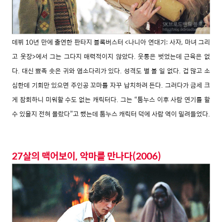
데뷔 10년 만에 출연한 판타지 블록버스터 <나니아 연대기: 사자, 마녀 그리
고 옷장>에서 그는 그다지 매력적이지 않았다. 웃통은 벗었는데 근육은 없
다. 대신 뾰족 솟은 귀와 염소다리가 있다. 성격도 별 볼 일 없다. 겁 많고 소
심한데 기회만 있으면 주인공 꼬마를 자꾸 납치하려 든다. 그러다가 금세 크
게 참회하니 미워할 수도 없는 캐릭터다. 그는 “툼누스 이후 사람 연기를 할
수 있을지 전혀 몰랐다”고 했는데 툼누스 캐릭터 덕에 사람 역이 밀려들었다.
27살의 맥어보이, 악마를 만나다(2006)