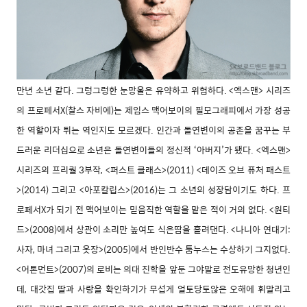
만년 소년 같다. 그렁그렁한 눈망울은 유약하고 위험하다. <엑스맨> 시리즈
의 프로페서X(찰스 자비에)는 제임스 맥어보이의 필모그래피에서 가장 성공
한 역할이자 튀는 역인지도 모르겠다. 인간과 돌연변이의 공존을 꿈꾸는 부
드러운 리더십으로 소년은 돌연변이들의 정신적 ‘아버지’가 됐다. <엑스맨>
시리즈의 프리퀄 3부작, <퍼스트 클래스>(2011) <데이즈 오브 퓨처 패스트
>(2014) 그리고 <아포칼립스>(2016)는 그 소년의 성장담이기도 하다. 프
로페서X가 되기 전 맥어보이는 믿음직한 역할을 맡은 적이 거의 없다. <원티
드>(2008)에서 상관이 소리만 높여도 식은땀을 흘려댄다. <나니아 연대기:
사자, 마녀 그리고 옷장>(2005)에서 반인반수 툼누스는 수상하기 그지없다.
<어톤먼트>(2007)의 로비는 의대 진학을 앞둔 그야말로 전도유망한 청년인
데, 대갓집 딸과 사랑을 확인하기가 무섭게 얼토당토않은 오해에 휘말리고