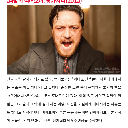
34살의 맥어보이, 망가지다(2013)
진짜 나쁜 남자가 되기로 했다. 맥어보이는 “아마도 관객들이 나한테 기대하
는 모습은 아닐 거다”라 고 말했다. 순정한 소년 속에 묻혀있던 불안의 핵을
끄집어내니 <필스>의 브루스 로버트슨이 됐다. 예의 없고 거칠고 악랄한 경
찰인 그가 술과 마약에 절어 사는 까닭, 자신을 처절하게 내다버리는 이유는
뜻 밖에도 죄책감이다. 맥어보이의 푸른 눈동자는 어떤 영화에서보다 불안하
게 흔들린다. 이 영화로 런던비평가협회 남우주연상을 수상했다.