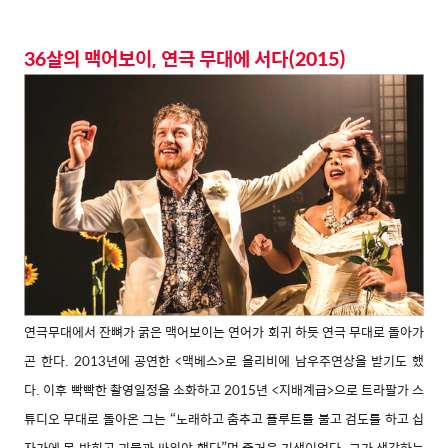
36살의 맥어보이, 연극 무대에 서다(2015)
연극무대에서 잔뼈가 굵은 맥어보이는 연어가 회귀 하듯 연극 무대로 돌아가
곤 한다. 2013년에 공연한 <맥베스>로 올리비에 남우주연상을 받기도 했
다. 이후 빡빡한 촬영일정을 소화하고 2015년 <지배계급>으로 트라팔가 스
튜디오 무대로 돌아온 그는 “노래하고 춤추고 플루트를 불고 검도를 하고 십
자가에 못 박히고 괴물과 싸워야 했다”며 즐거운 기색이었다. 그가 생각하는