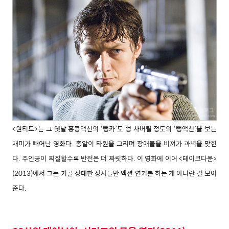
<원티드>는 그 옛날 홍콩액션의 ‘뻥카’도 뻥 차버릴 정도의 ‘뻥액션’을 보는
재미가 빼어난 영화다. 총알이 타원을 그리며 장애물을 비껴가 과녁을 맞힌
다. 주인공이 찌질할수록 반전은 더 짜릿하다. 이 영화에 이어 <테이크다운>
(2013)에서 그는 기골 장대한 장사들만 액션 연기를 하는 게 아니란 걸 보여
준다.