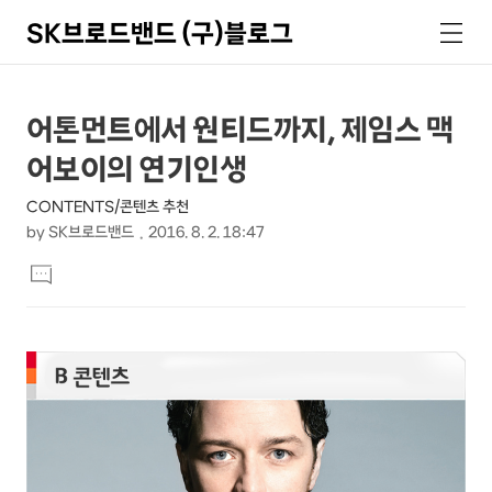
SK브로드밴드 (구)블로그
검
메
색
뉴
상
본
어톤먼트에서 원티드까지, 제임스 맥
문
세
어보이의 연기인생
제
컨
목
CONTENTS/콘텐츠 추천
텐
by
SK브로드밴드
2016. 8. 2. 18:47
츠
본
댓
문
글
달
기