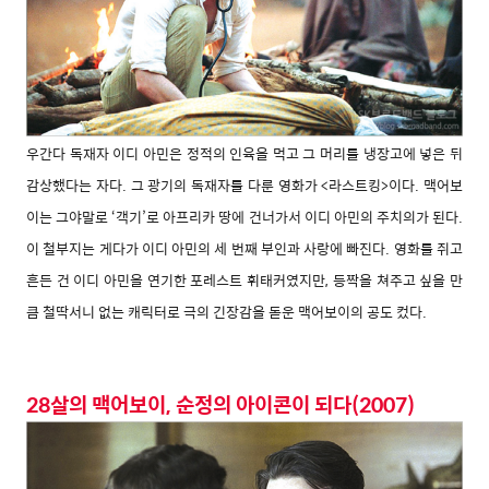
우간다 독재자 이디 아민은 정적의 인육을 먹고 그 머리를 냉장고에 넣은 뒤
감상했다는 자다. 그 광기의 독재자를 다룬 영화가 <라스트킹>이다. 맥어보
이는 그야말로 ‘객기’로 아프리카 땅에 건너가서 이디 아민의 주치의가 된다.
이 철부지는 게다가 이디 아민의 세 번째 부인과 사랑에 빠진다. 영화를 쥐고
흔든 건 이디 아민을 연기한 포레스트 휘태커였지만, 등짝을 쳐주고 싶을 만
큼 철딱서니 없는 캐릭터로 극의 긴장감을 돋운 맥어보이의 공도 컸다.
28살의 맥어보이, 순정의 아이콘이 되다(2007)