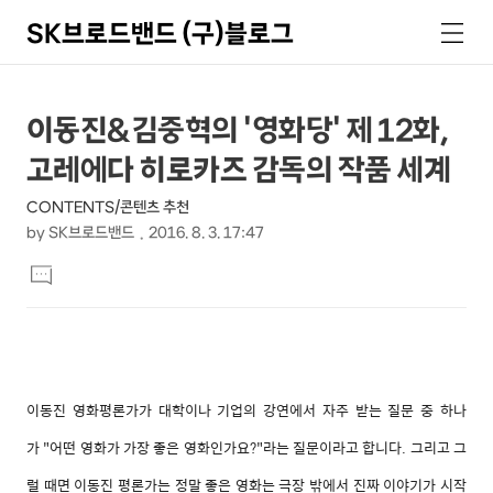
SK브로드밴드 (구)블로그
검
메
색
뉴
상
본
이동진&김중혁의 '영화당' 제 12화,
문
세
고레에다 히로카즈 감독의 작품 세계
제
컨
목
CONTENTS/콘텐츠 추천
텐
by
SK브로드밴드
2016. 8. 3. 17:47
츠
본
댓
문
글
달
기
이동진 영화평론가가 대학이나 기업의 강연에서 자주 받는 질문 중 하나
가 "어떤 영화가 가장 좋은 영화인가요?"라는 질문이라고 합니다. 그리고 그
럴 때면 이동진 평론가는 정말 좋은 영화는 극장 밖에서 진짜 이야기가 시작