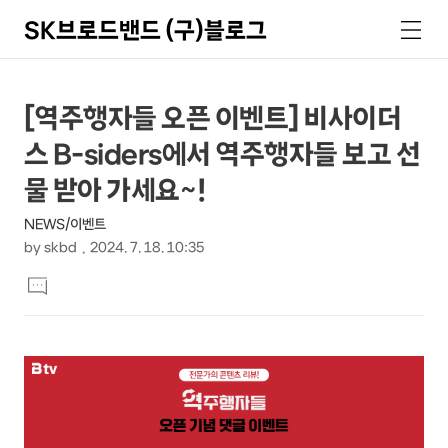
SK브로드밴드 (구)블로그
검
메
색
뉴
상
본
[역주행자들 오픈 이벤트] 비사이더
문
세
스 B-siders에서 역주행자들 보고 선
제
컨
목
물 받아 가세요~!
텐
NEWS/이벤트
츠
by
skbd
2024. 7. 18. 10:35
본
댓
문
글
달
기