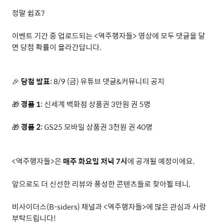
정말 쉽죠
?
이벤트 기간 중 업로드되는
<
역주행자들
>
영상에 모두 댓글을 달
면 당첨 확률이 올라간답니다
.
🎉
당첨 발표
: 8/9 (
금
)
유튜브 댓글
&
커뮤니티 공지
🎁
경품
1
:
신세계 백화점 상품권
3
만원 권
5
명
🎁
경품
2
: GS25
모바일 상품권
3
천원 권
40
명
<
역주행자들
>
은
매주 화요일 저녁
7
시
에 공개될 예정이에요
.
앞으로도 더 신선한 리뷰와 풍성한 콘텐츠들로 찾아뵐 테니
,
비사이더스
(B-siders)
채널과
<
역주행자들
>
에 많은 관심과 사랑
부탁드립니다
!