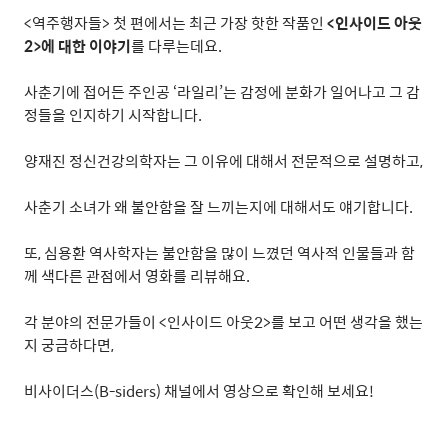
<
역주행자들
>
첫 편에서는 최근 가장 핫한 작품인
<
인사이드 아웃
2>
에 대한 이야기
를 다루는데요
.
사춘기에 접어든 주인공
‘
라일리
’
는 감정에 분화가 일어나고 그 감
정들을 인지하기 시작합니다
.
양재진 정신건강의학자는 그 이유에 대해서 전문적으로 설명하고
,
사춘기 소녀가 왜 불안함을 잘 느끼는지에 대해서도 얘기합니다
.
또
,
심용환 역사학자는 불안함을 많이 느꼈던 역사적 인물들과 함
께 색다른 관점에서 영화를 리뷰해요
.
각 분야의 전문가들이
<
인사이드 아웃
2>
를 보고 어떤 생각을 했는
지 궁금하다면
,
비사이더스
(B-siders)
채널에서 영상으로 확인해 보세요
!