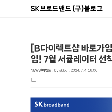
SK브로드밴드 (구)블로그
상
본
[B다이렉트샵 바로가입 
문
세
입! 7월 서큘레이터 선
제
컨
목
텐
NEWS/이벤트
by
skbd
2024. 7. 4. 16:06
본
츠
댓
문
글
달
기