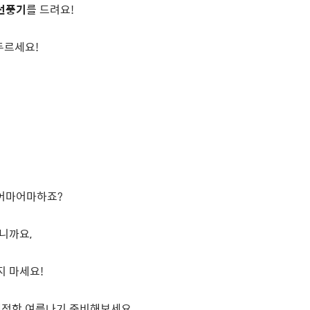
선풍기
를 드려요
!
두르세요
!
어마어마하죠
?
리니까요
,
지 마세요
!
 쾌적한 여름나기 준비해보세요
.