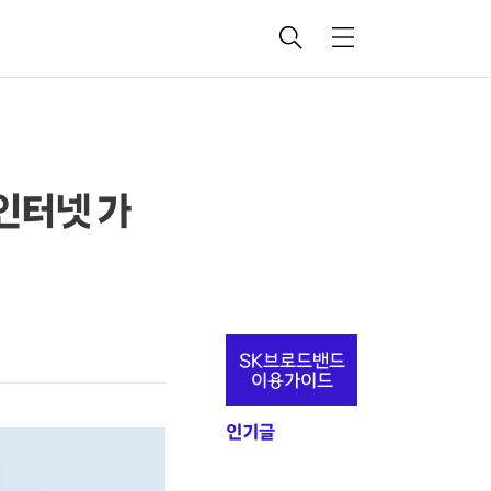
검
메
색
뉴
인터넷 가
추
SK브로드밴드
가
이용가이드
정
인기글
보