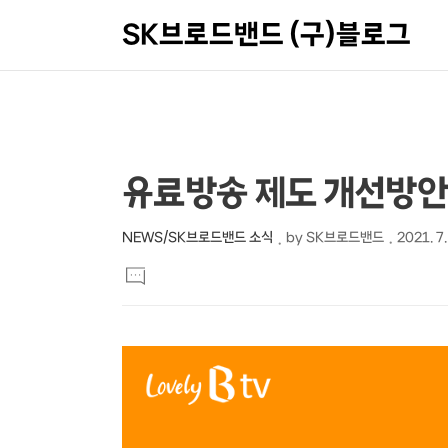
SK브로드밴드 (구)블로그
상
본
유료방송 제도 개선방안
문
세
제
컨
NEWS/SK브로드밴드 소식
by
SK브로드밴드
2021. 7.
본
목
텐
댓
문
글
츠
달
기