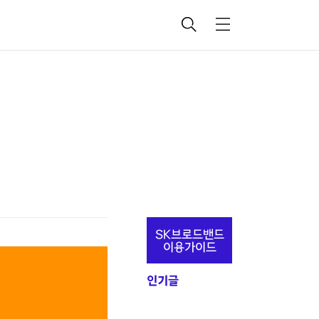
검
메
색
뉴
추
SK브로드밴드
가
이용가이드
정
인기글
보