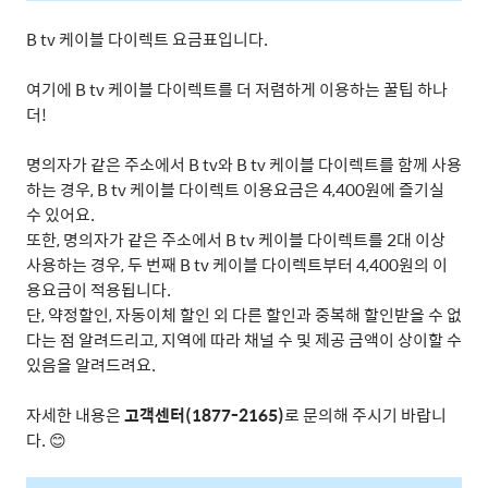
B tv
케이블 다이렉트 요금표입니다
.
여기에
B tv
케이블 다이렉트를 더 저렴하게 이용하는 꿀팁 하나
더
!
명의자가 같은 주소에서
B tv
와
B tv
케이블 다이렉트를 함께 사용
하는 경우
, B tv
케이블 다이렉트 이용요금은
4,400
원에 즐기실
수 있어요
.
또한
,
명의자가 같은 주소에서
B tv
케이블 다이렉트를
2
대 이상
사용하는 경우
,
두 번째
B tv
케이블 다이렉트부터
4,400
원의 이
용요금이 적용됩니다
.
단
,
약정할인
,
자동이체 할인 외 다른 할인과 중복해 할인받을 수 없
다는 점 알려드리고, 지역에 따라 채널 수 및 제공 금액이 상이할 수
있음을 알려드려요
.
자세한 내용은
고객센터
(1877-2165)
로 문의해 주시기 바랍니
다
.
😊