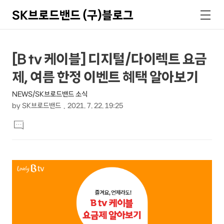
SK브로드밴드 (구)블로그
검
메
색
뉴
상
본
[B tv 케이블] 디지털/다이렉트 요금
문
세
제, 여름 한정 이벤트 혜택 알아보기
제
컨
목
NEWS/SK브로드밴드 소식
텐
by
SK브로드밴드
2021. 7. 22. 19:25
츠
본
댓
문
글
달
기