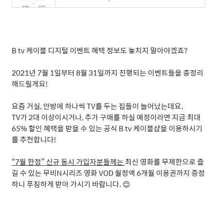
B tv
케이블 디지털 이벤트 혜택 정보도 놓치지 말아야겠죠
?
2021
년
7
월
1
일부터
8
월
31
일까지 진행되는 이벤트들을 총정리
해드릴게요
!
요즘 거실
,
안방에 하나씩
TV
를 두는 집들이 늘어났는데요
.
TV
가
2
대 이상이시거나
,
추가 구매를 하실 예정이라면 지금 최대
65%
할인 혜택을 받을 수 있는 공식
B tv
케이블샵을 이용하시기
를 추천합니다
!
“7
월 한정
”
신규 동시 가입자분들께는
최신 영화를 무제한으로 즐
길 수 있는 무비
N
시리즈 영화
VOD
월정액
6
개월 이용권까지 증정
하니 푸짐하게 받아 가시기 바랍니다
.
😊