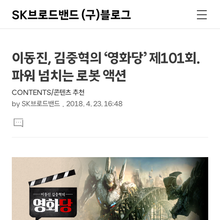
SK브로드밴드 (구)블로그
검
메
색
뉴
상
본
이동진, 김중혁의 ‘영화당’ 제101회.
문
세
파워 넘치는 로봇 액션
제
컨
목
CONTENTS/콘텐츠 추천
텐
by
SK브로드밴드
2018. 4. 23. 16:48
츠
본
댓
문
글
달
기