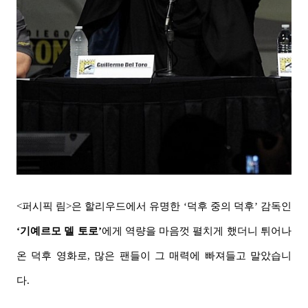
<퍼시픽 림>은 할리우드에서 유명한 ‘덕후 중의 덕후’ 감독인
‘기예르모 델 토로’
에게 역량을 마음껏 펼치게 했더니 튀어나
온 덕후 영화로, 많은 팬들이 그 매력에 빠져들고 말았습니
다.