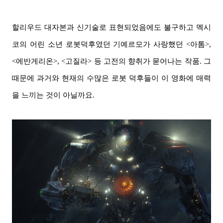
할리우드 대자본과 신기술로 표현되었음에도 불구하고 멕시
코의 어린 소년 로봇덕후였던 기예르모가 사랑했던 <아톰>,
<에반게리온>, <고질라> 등 고전의 향취가 묻어나는 작품. 그
때문에 과거와 현재의 수많은 로봇 덕후들이 이 영화에 매력
을 느끼는 것이 아닐까요.