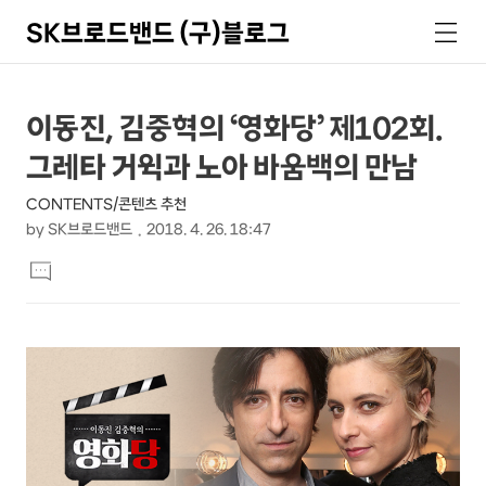
SK브로드밴드 (구)블로그
검
메
색
뉴
상
본
이동진, 김중혁의 ‘영화당’ 제102회.
문
세
그레타 거윅과 노아 바움백의 만남
제
컨
목
CONTENTS/콘텐츠 추천
텐
by
SK브로드밴드
2018. 4. 26. 18:47
츠
본
댓
문
글
달
기