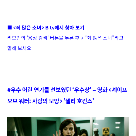
■ <죄 많은 소녀> B tv에서 찾아 보기
리모컨의 ‘음성 검색’ 버튼을 누른 후 > “죄 많은 소녀”라고
말해 보세요
#우수 어린 연기를 선보였던 ‘우수상’ – 영화 <셰이프
오브 워터: 사랑의 모양> ‘샐리 호킨스’