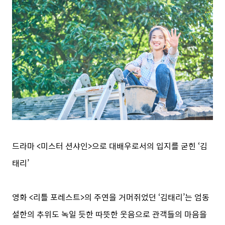
드라마 <미스터 션샤인>으로 대배우로서의 입지를 굳힌 ‘김
태리’
영화 <리틀 포레스트>의 주연을 거머쥐었던 ‘김태리’는 엄동
설한의 추위도 녹일 듯한 따뜻한 웃음으로 관객들의 마음을