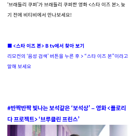
‘브래들리 쿠퍼’가 브래들리 쿠퍼한 영화 <스타 이즈 본>, 늦
기 전에 비티비에서 만나보세요!
■ <스타 이즈 본> B tv에서 찾아 보기
리모컨의 ‘음성 검색’ 버튼을 누른 후 > “스타 이즈 본”이라고
말해 보세요
#반짝반짝 빛나는 보석같은 ‘보석상’ – 영화 <플로리
다 프로젝트> ‘브루클린 프린스’