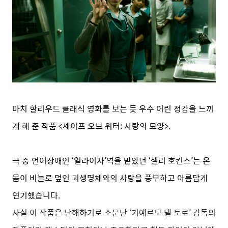
마치 할리우드 클래식 영화를 보는 듯 우수 어린 정감을 느끼
게 해 준 작품 <셰이프 오브 워터: 사랑의 모양>.
극 중 언어장애인 ‘일라이자’역을 맡았던 ‘샐리 호킨스’는 온
몸이 비늘로 덮인 괴생명체와의 사랑을 풍부하고 아름답게
연기했습니다.
사실 이 작품은 난해하기로 소문난 ‘기예르모 델 토로’ 감독의