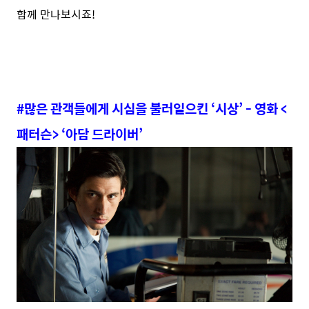
함께 만나보시죠!
#많은 관객들에게 시심을 불러일으킨 ‘시상’ - 영화 <
패터슨> ‘아담 드라이버’