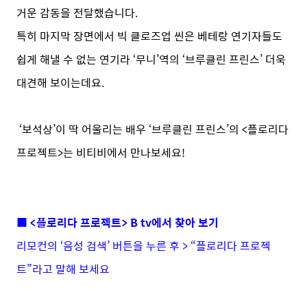
거운 감동을 전달했습니다.
특히 마지막 장면에서 빅 클로즈업 씬은 베테랑 연기자들도
쉽게 해낼 수 없는 연기라 ‘무니’역의 ‘브루클린 프린스’ 더욱
대견해 보이는데요.
‘보석상’이 딱 어울리는 배우 ‘브루클린 프린스’의 <플로리다
프로젝트>는 비티비에서 만나보세요!
■ <플로리다 프로젝트> B tv에서 찾아 보기
리모컨의 ‘음성 검색’ 버튼을 누른 후 > “플로리다 프로젝
트”라고 말해 보세요