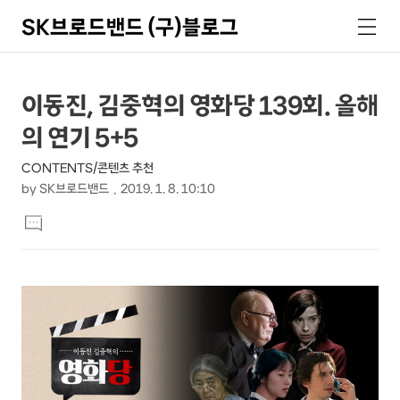
SK브로드밴드 (구)블로그
검
메
색
뉴
상
본
이동진, 김중혁의 영화당 139회. 올해
문
세
의 연기 5+5
제
컨
목
CONTENTS/콘텐츠 추천
텐
by
SK브로드밴드
2019. 1. 8. 10:10
츠
본
댓
문
글
달
기