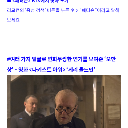
■ <패터슨> B tv에서 찾아 보기
리모컨의 ‘음성 검색’ 버튼을 누른 후 > “패터슨”이라고 말해
보세요
#여러 가지 얼굴로 변화무쌍한 연기를 보여준 ‘오만
상’ - 영화 <다키스트 아워> ‘게리 올드먼’