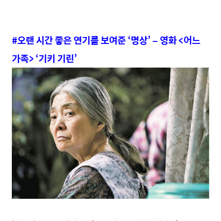
#오랜 시간 좋은 연기를 보여준 ‘명상’ – 영화 <어느
가족> ‘기키 기린’