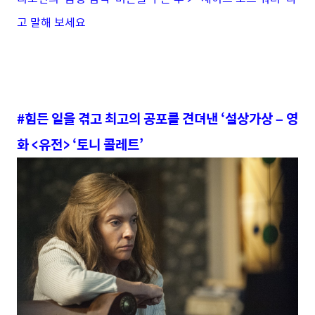
고 말해 보세요
#힘든 일을 겪고 최고의 공포를 견뎌낸 ‘설상가상 – 영
화 <유전> ‘토니 콜레트’