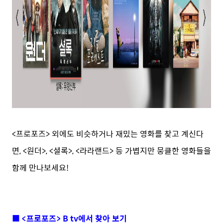
<프로포즈> 외에도 비슷하거나 재밌는 영화를 찾고 계신다
면, <원더>, <셜록>, <라라랜드> 등 가볍지만 뭉클한 영화들을
함께 만나보세요!
■ <프로포즈> B tv에서 찾아 보기