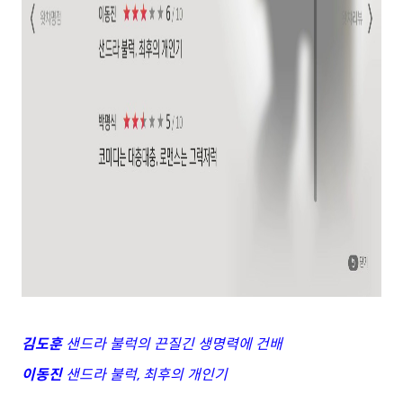
김도훈
샌드라 불럭의 끈질긴 생명력에 건배
이동진
샌드라 불럭, 최후의 개인기