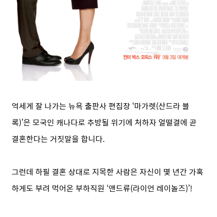
억세게 잘 나가는 뉴욕 출판사 편집장 ‘마가렛(산드라 블
록)’은 모국인 캐나다로 추방될 위기에 처하자 얼떨결에 곧
결혼한다는 거짓말을 합니다.
그런데 하필 결혼 상대로 지목한 사람은 자신이 몇 년간 가혹
하게도 부려 먹어온 부하직원 ‘앤드류(라이언 레이놀즈)’!