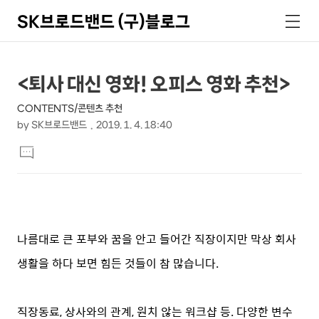
SK브로드밴드 (구)블로그
검
메
색
뉴
상
본
<퇴사 대신 영화! 오피스 영화 추천>
문
세
CONTENTS/콘텐츠 추천
제
컨
by
SK브로드밴드
2019. 1. 4. 18:40
목
본
텐
댓
문
글
츠
달
기
나름대로 큰 포부와 꿈을 안고 들어간 직장이지만 막상 회사
생활을 하다 보면 힘든 것들이 참 많습니다.
직장동료, 상사와의 관계, 원치 않는 워크샵 등. 다양한 변수