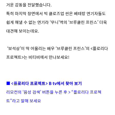
거운 감동을 전달했습니다.
특히 마지막 장면에서 빅 클로즈업 씬은 베테랑 연기자들도
쉽게 해낼 수 없는 연기라 ‘무니’역의 ‘브루클린 프린스’ 더욱
대견해 보이는데요.
‘보석상’이 딱 어울리는 배우 ‘브루클린 프린스’의 <플로리다
프로젝트>는 비티비에서 만나보세요!
■ <플로리다 프로젝트> B tv에서 찾아 보기
리모컨의 ‘음성 검색’ 버튼을 누른 후 > “플로리다 프로젝
트”라고 말해 보세요