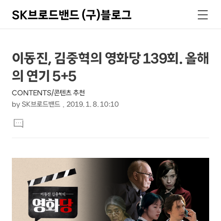
SK브로드밴드 (구)블로그
검
메
색
뉴
상
본
이동진, 김중혁의 영화당 139회. 올해
문
세
의 연기 5+5
제
컨
목
CONTENTS/콘텐츠 추천
텐
by
SK브로드밴드
2019. 1. 8. 10:10
츠
본
댓
문
글
달
기