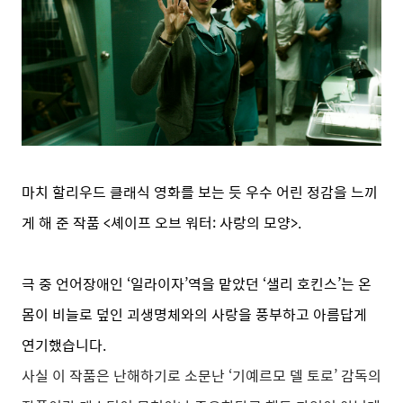
마치 할리우드 클래식 영화를 보는 듯 우수 어린 정감을 느끼
게 해 준 작품 <셰이프 오브 워터: 사랑의 모양>.
극 중 언어장애인 ‘일라이자’역을 맡았던 ‘샐리 호킨스’는 온
몸이 비늘로 덮인 괴생명체와의 사랑을 풍부하고 아름답게
연기했습니다.
사실 이 작품은 난해하기로 소문난 ‘기예르모 델 토로’ 감독의