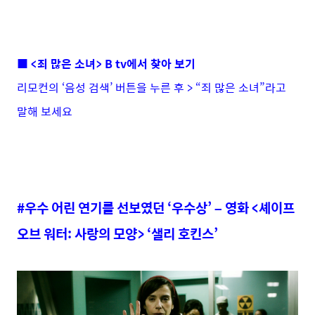
■ <죄 많은 소녀> B tv에서 찾아 보기
리모컨의 ‘음성 검색’ 버튼을 누른 후 > “죄 많은 소녀”라고
말해 보세요
#우수 어린 연기를 선보였던 ‘우수상’ – 영화 <셰이프
오브 워터: 사랑의 모양> ‘샐리 호킨스’