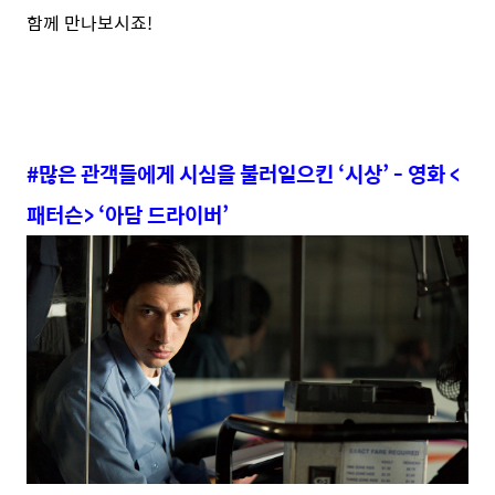
함께 만나보시죠!
#많은 관객들에게 시심을 불러일으킨 ‘시상’ - 영화 <
패터슨> ‘아담 드라이버’