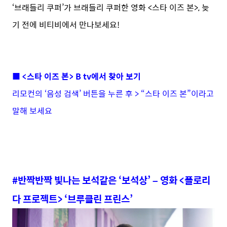
‘브래들리 쿠퍼’가 브래들리 쿠퍼한 영화 <스타 이즈 본>, 늦
기 전에 비티비에서 만나보세요!
■ <스타 이즈 본> B tv에서 찾아 보기
리모컨의 ‘음성 검색’ 버튼을 누른 후 > “스타 이즈 본”이라고
말해 보세요
#반짝반짝 빛나는 보석같은 ‘보석상’ – 영화 <플로리
다 프로젝트> ‘브루클린 프린스’