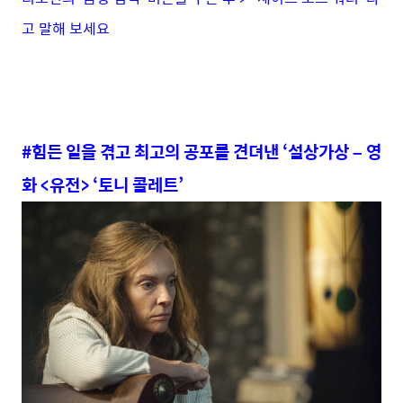
고 말해 보세요
#힘든 일을 겪고 최고의 공포를 견뎌낸 ‘설상가상 – 영
화 <유전> ‘토니 콜레트’