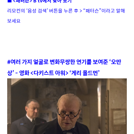
■ <패터슨> B tv에서 찾아 보기
리모컨의 ‘음성 검색’ 버튼을 누른 후 > “패터슨”이라고 말해
보세요
#여러 가지 얼굴로 변화무쌍한 연기를 보여준 ‘오만
상’ - 영화 <다키스트 아워> ‘게리 올드먼’