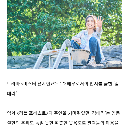
드라마 <미스터 션샤인>으로 대배우로서의 입지를 굳힌 ‘김
태리’
영화 <리틀 포레스트>의 주연을 거머쥐었던 ‘김태리’는 엄동
설한의 추위도 녹일 듯한 따뜻한 웃음으로 관객들의 마음을