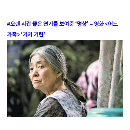
#오랜 시간 좋은 연기를 보여준 ‘명상’ – 영화 <어느
가족> ‘기키 기린’