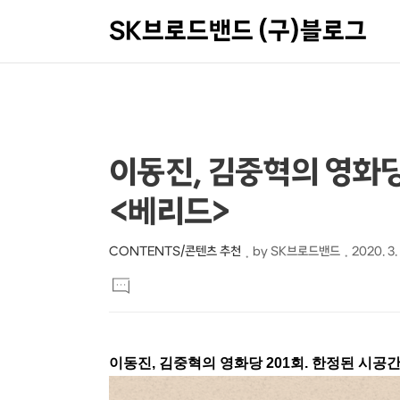
SK브로드밴드 (구)블로그
상
본
이동진, 김중혁의 영화당 
문
세
<베리드>
제
컨
목
텐
CONTENTS/콘텐츠 추천
by
SK브로드밴드
2020. 3.
본
츠
댓
문
글
달
기
이동진, 김중혁의 영화당 201회. 한정된 시공간