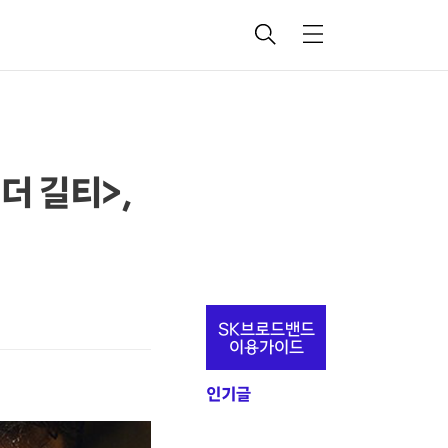
검
메
색
뉴
더 길티>,
추
SK브로드밴드
가
이용가이드
정
인기글
보