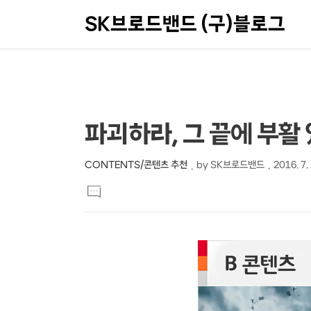
SK브로드밴드 (구)블로그
상
본
파괴하라, 그 끝에 부활
문
세
제
컨
CONTENTS/콘텐츠 추천
by
SK브로드밴드
2016. 7.
본
목
텐
댓
문
글
츠
달
기