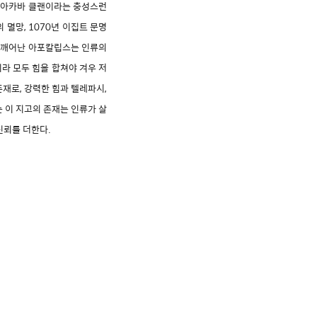
. 아카바 클랜이라는 충성스런
 멸망, 1070년 이집트 문명
년에 깨어난 아포칼립스는 인류의
라 모두 힘을 합쳐야 겨우 저
존재로, 강력한 힘과 텔레파시,
 이 지고의 존재는 인류가 살
신뢰를 더한다.