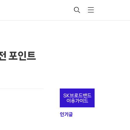
검
메
색
뉴
관전 포인트
추
SK브로드밴드
가
이용가이드
정
인기글
보