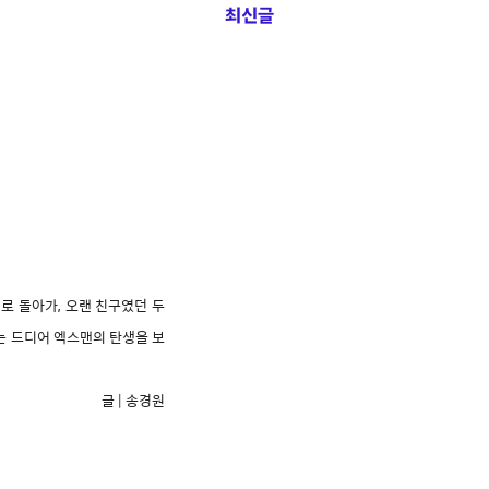
최신글
로 돌아가, 오랜 친구였던 두
는 드디어 엑스맨의 탄생을 보
글 | 송경원