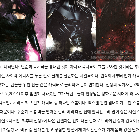
고 나타난다. 단순히 묵시록을 흉내낸 것이 아니라 묵시록이 그를 묘사한 것이라는 
사는 사이킥 에너지를 두른 칼로 물체를 절단하는 샤일록이다. 원작에서부터 인기 캐릭
장하는, 팬들을 위한 선물 같은 캐릭터로 올리비아 문이 연기한다. 전쟁의 적기사는 <
스트>(2014) 이후 홀연히 사라졌던 그가 뮤턴트들이 인정받는 평화로운 시대에 왜 
스맨> 시리즈 최고 인기 캐릭터 중 하나인 스톰이다. 엑스맨 원년 멤버이기도 한 스톰
 때문이다. 꾸준히 스톰 역을 맡아온 할리 베리 대신 신예 알렉산드라 쉽이 젊은 시절 
 사실 <엑스맨: 최후의 전쟁>에 나온 엔젤과는 전혀 다른 존재로 브라이언 싱어 감독이 
 가능했다. 격투 중 날개를 잃고 상심한 엔젤에게 아포칼립스가 기계 몸과 강철 날개