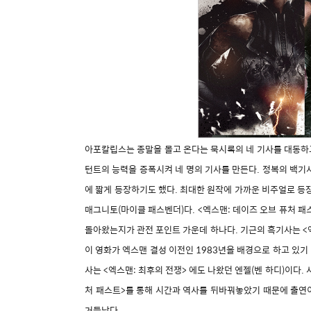
아포칼립스는 종말을 몰고 온다는 묵시록의 네 기사를 대동하
턴트의 능력을 증폭시켜 네 명의 기사를 만든다. 정복의 백기
에 짧게 등장하기도 했다. 최대한 원작에 가까운 비주얼로 등
매그니토(마이클 패스벤더)다. <엑스맨: 데이즈 오브 퓨처 패
돌아왔는지가 관전 포인트 가운데 하나다. 기근의 흑기사는 <엑
이 영화가 엑스맨 결성 이전인 1983년을 배경으로 하고 있기
사는 <엑스맨: 최후의 전쟁> 에도 나왔던 엔젤(벤 하디)이다.
처 패스트>를 통해 시간과 역사를 뒤바꿔놓았기 때문에 출연이
거듭났다.