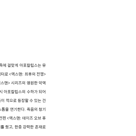
추측에 걸맞게 아포칼립스는 뮤
터로 <엑스맨: 최후의 전쟁>
엑스맨> 시리즈의 영원한 악역
다시 아포칼립스의 수하가 되어
이 적으로 등장할 수 있는 건
스톰을 연기한다. 죽음의 청기
전편 <엑스맨: 데이즈 오브 퓨
를 줬고, 한층 강력한 존재로