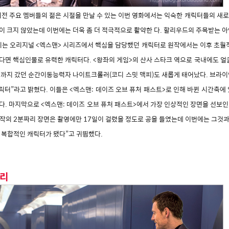
전 주요 멤버들의 젊은 시절을 만날 수 있는 이번 영화에서는 익숙한 캐릭터들의 새로운
이 크지 않았는데 이번에는 더욱 좀 더 적극적으로 활약한 다. 할리우드의 주목받는 
이는 오리지널 <엑스맨> 시리즈에서 핵심을 담당했던 캐릭터로 원작에서는 이후 초월
온다면 핵심인물로 유력한 캐릭터다. <왕좌의 게임>의 산사 스타크 역으로 국내에도 얼
 직전까지 갔던 순간이동능력자 나이트크롤러(코디 스밋 맥피)도 새롭게 태어났다. 브라이
릭터”라고 밝혔다. 이들은 <엑스맨: 데이즈 오브 퓨처 패스트>로 인해 바뀐 시간축에
. 마지막으로 <엑스맨: 데이즈 오브 퓨처 패스트>에서 가장 인상적인 장면을 선보인 
흐르는 전작의 2분짜리 장면은 촬영에만 17일이 걸렸을 정도로 공을 들였는데 이번에는 그것과
더 복합적인 캐릭터가 됐다”고 귀띔했다.
고리