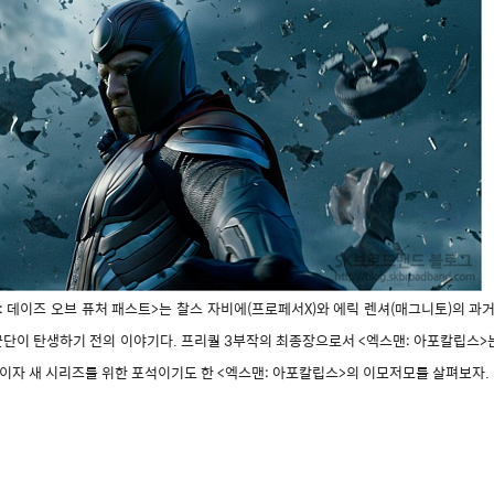
: 데이즈 오브 퓨처 패스트>는 찰스 자비에(프로페서X)와 에릭 렌셔(매그니토)의 과거
군단이 탄생하기 전의 이야기다. 프리퀄 3부작의 최종장으로서 <엑스맨: 아포칼립스>
이자 새 시리즈를 위한 포석이기도 한 <엑스맨: 아포칼립스>의 이모저모를 살펴보자.