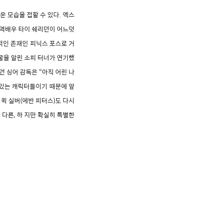
 모습을 접할 수 있다. 엑스
아역배우 타이 쉐리던이 어느덧
적인 존재인 피닉스 포스로 거
굴을 알린 소피 터너가 연기했
언 싱어 감독은 “아직 어린 나
 있는 캐릭터들이기 때문에 앞
퀵 실버(에반 피터스)도 다시
 다른, 하 지만 확실히 특별한