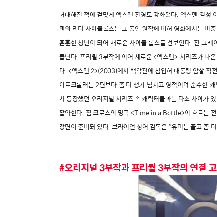
거대해진 적에 걸맞게 엑스맨 진영도 강화됐다. 엑스맨 결성 이
맨의 리더 사이클롭스는 그 동안 원작에 비해 영화에서는 비중
훈훈한 청년이 되어 새로운 사이클 롭스를 선보인다. 진 그레
듭난다. 프리퀄 3부작에 이어 새로운 <엑스맨> 시리즈가 나
다. <엑스맨 2>(2003)에서 백악관에 침입해 대통령 암살
이트크롤러는 2편보다 좀 더 생기 넘치고 영적이며 순수한 캐
서 등장했던 오리지널 시리즈 속 캐릭터들과는 다소 차이가 있다
활약한다. 짐 크로스의 명곡 <Time in a Bottle>이 
장면이 준비돼 있다. 브라이언 싱어 감독은 “유머는 줄고 좀 
#오리지널 3부작과 프리퀄 3부작의 연결 