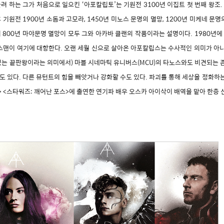
려 하는 그가 처음으로 일으킨 ‘아포칼립토’는 기원전 3100년 이집트 첫 번째 왕조
원전 1900년 소돔과 고모라, 1450년 미노스 문명의 멸망, 1200년 미케네 문명의
 서기 800년 마야문명 멸망이 모두 그와 아카바 클랜의 작품이라는 설명이다. 1980
엑스맨이 여기에 대항한다. 오랜 세월 신으로 살아온 아포칼립스는 수사적인 의미가 아니
기 있는 끝판왕이라는 의미에서) 마블 시네마틱 유니버스(MCU)의 타노스와도 비견되는 
 있다. 다른 뮤턴트의 힘을 빼앗거나 강화할 수도 있다. 파괴를 통해 세상을 정화하는
> <스타워즈: 깨어난 포스>에 출연한 연기파 배우 오스카 아이삭이 배역을 맡아 한층 