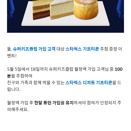
둘
,
슈퍼키즈클럽 가입 고객
대상
스타벅스 기프티콘
추첨 증정 이
벤트
!
5
월
5
일에서
18
일까지 슈퍼키즈클럽 월정액 가입 고객님 중
100
분
을 추첨하여
친구와 가족과 함께 먹을 수 있는
스타벅스 디저트 기프티콘
을 드
립니다
.
월정액 가입 후
한달 동안 가입을 유지
하셔야 참여가 인정되지 주
의해주세요
.