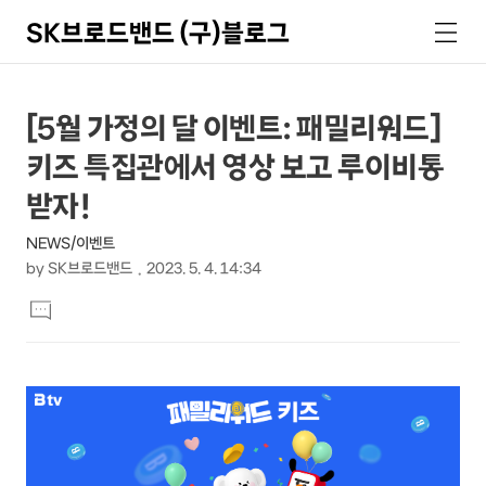
SK브로드밴드 (구)블로그
검
메
색
뉴
상
본
[5월 가정의 달 이벤트: 패밀리워드]
문
세
키즈 특집관에서 영상 보고 루이비통
제
컨
목
받자!
텐
NEWS/이벤트
츠
by
SK브로드밴드
2023. 5. 4. 14:34
본
댓
문
글
달
기