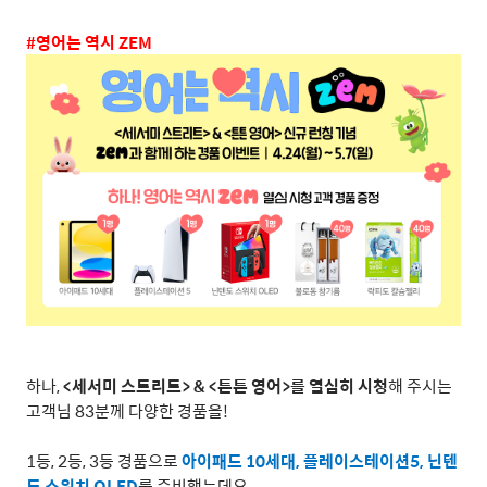
#
영어는 역시
ZEM
하나
,
<
세서미 스트리트
> & <
튼튼 영어
>
를 열심히 시청
해 주시는
고객님
83
분께 다양한 경품을
!
1
등
, 2
등
, 3
등 경품으로
아이패드
10
세대
,
플레이스테이션
5,
닌텐
도 스위치
OLED
를 준비했는데요
.