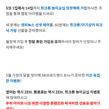
5
월
1
일에서
14
일
까지
핑크퐁 놀이교실 월정액에 가입
하시면
,
추
첨을 통해 캠핑 아이템을 드려요
!
세 분께는
헬리녹스 선셋 체어
를
, 60
분께는
핑크퐁
/
아기상어 피크
닉 가방
선물을 준비했어요
.
월정액 가입 후
한달 동안 가입을 유지
하셔야 참여가 인정되니 주
의해주세요
!
5
월 가정의 달을 맞이해
SK
브로드밴드
B tv
가 준비한
키즈 특집
관 이벤트
!
영어는 역시
ZEM,
뽀로로는 역시
ZEM,
핑크퐁 놀이교실 이벤트
에 참여하시고
우리 아이와 나를 위한 다양한 콘텐츠와 럭셔리한 선물을 받아가
세요
!