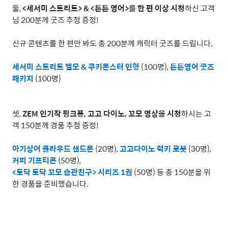
둘
,
<
세서미 스트리트
> & <
튼튼 영어
>
를 한 편 이상 시청
하신 고객
님
200
분께 굿즈 추첨 증정
!
신규 콘텐츠를 한 편만 봐도 총
200
분께 캐릭터 굿즈를 드립니다
.
세서미 스트리트 엘모
&
쿠키몬스터 인형
(100
명
),
튼튼영어 굿즈
패키지
(100
명
)
셋
,
ZEM
인기작 핑크퐁
,
고고 다이노
,
꼬모 영상을 시청
하시는 고
객
150
분께 경품 추첨 증정
!
아기상어 클라우드 샌드몬
(20
명
),
고고다이노 럭키 로봇
(30
명
),
커피 기프티콘
(50
명
),
<
토닥 토닥 꼬모 습관친구
>
시리즈
1
권
(50
명
)
등 총
150
분을 위
한 경품을 준비했습니다
.