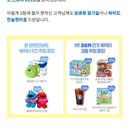
아쉽게
3
등에 들지 못하신 고객님께도
불로동 참기름
이나
락피도
칼슘젤리
를 드린답니다
.