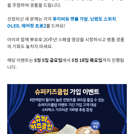
을 추첨하여 경품을 드립니다
.
선정되신 세 분께는 각각
루이비통 명품 가방
,
닌텐도 스위치
OLED,
에어팟 프로
2
를 드려요
!
아이와 함께 뽀로로
20
주년 스페셜 영상을 시청하시고 명품 경품
의 기회도 놓치지 마세요
.
해당 이벤트는
5
월
5
일 금요일
에서
5
월
18
일 목요일
까지 진행됩
니다
.