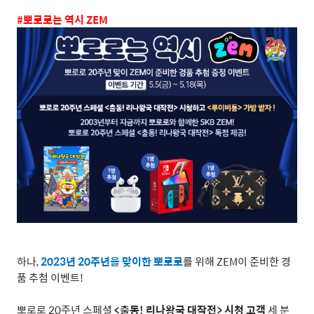
#
뽀로로는 역시
ZEM
하나
,
2023
년
20
주년을 맞이한 뽀로로
를 위해
ZEM
이 준비한 경
품 추첨 이벤트
!
뽀로로
20
주년 스페셜
<
출동
!
리나왕국 대작전
>
시청 고객
세 분