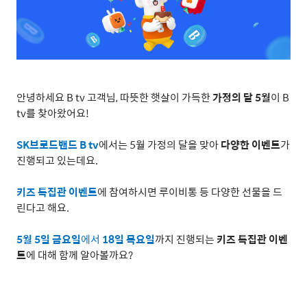
안녕하세요
B tv
고객님
,
따뜻한 햇살이 가득한
가정의 달
5
월
이
B
tv
를 찾아왔어요
!
SK
브로드밴드
B tv
에서는
5
월 가정의 달을 맞아
다양한 이벤트
가
진행되고 있는데요
.
키즈 특집관 이벤트
에 참여하시면 루이비통 등 다양한 선물을 드
린다고 해요
.
5
월
5
일 금요일
에서
18
일 목요일
까지 진행되는
키즈 특집관 이벤
트
에 대해 함께 알아볼까요
?