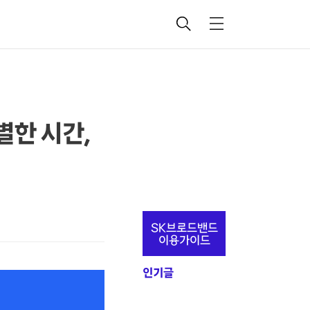
검
메
색
뉴
별한 시간,
추
SK브로드밴드
가
이용가이드
정
인기글
보