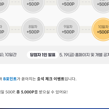
과
B
포인트
가 쏟아지는
출석 체크 이벤트
입니다
.
매일
500P,
총
5,000P
를 받으실 수 있어요
!