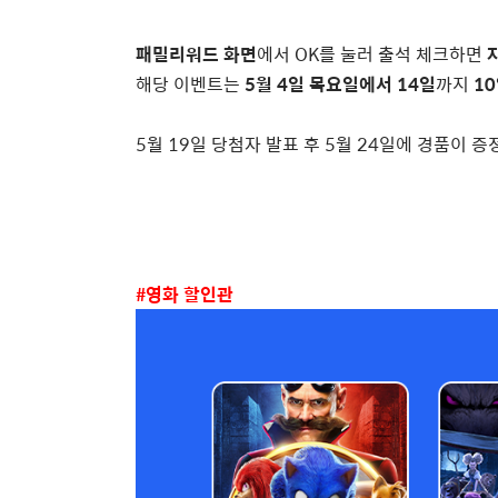
패밀리워드 화면
에서
OK
를 눌러 출석 체크하면
해당 이벤트는
5
월
4
일 목요일에서
14
일
까지
10
5
월
19
일 당첨자 발표 후
5
월
24
일에 경품이 증
#
영화 할인관