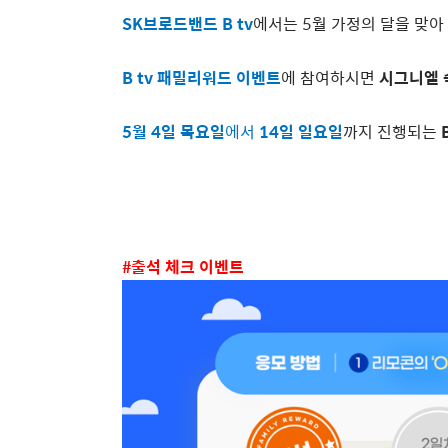
SK
브로드밴드
B tv
에서는
5
월 가정의 달을 맞아
B tv
패밀리워드 이벤트
에 참여하시면
시그니엘 
5
월
4
일 목요일
에서
14
일 일요일
까지 진행되는
#
출석 체크 이벤트