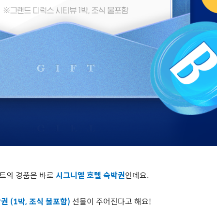
벤트의 경품은 바로
시그니엘 호텔 숙박권
인데요
.
박권
(1
박
,
조식 불포함
)
선물이 주어진다고 해요
!