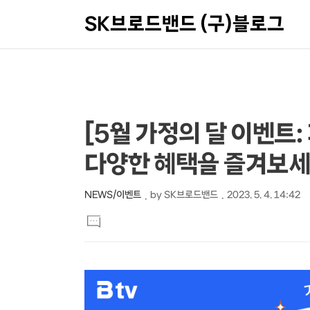
SK브로드밴드 (구)블로그
상
본
[5월 가정의 달 이벤트
문
세
다양한 혜택을 즐겨보세
제
컨
목
텐
NEWS/이벤트
by
SK브로드밴드
2023. 5. 4. 14:42
본
츠
댓
문
글
달
기