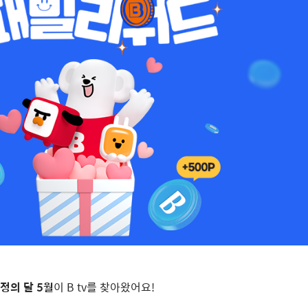
정의 달
5
월
이
B tv
를 찾아왔어요
!