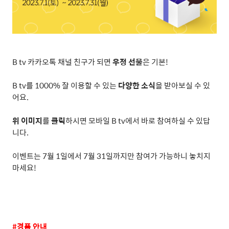
B tv
카카오톡 채널 친구가 되면
우정 선물
은 기본
!
B tv
를
1000%
잘 이용할 수 있는
다양한 소식
을 받아보실 수 있
어요
.
위 이미지
를
클릭
하시면 모바일
B tv
에서 바로 참여하실 수 있답
니다
.
이벤트는
7
월
1
일에서
7
월
31
일까지만 참여가 가능하니 놓치지
마세요
!
#
경품 안내