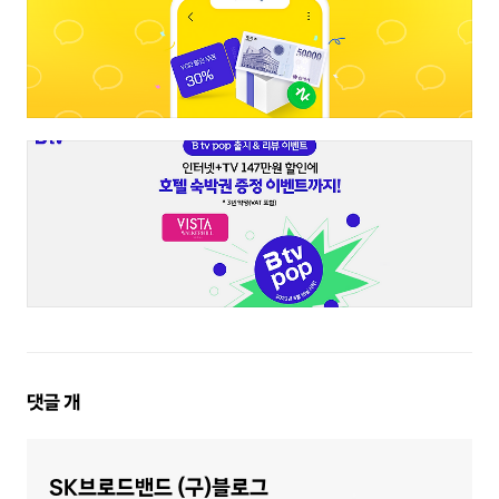
댓
댓글
개
글
영
역
SK브로드밴드 (구)블로그