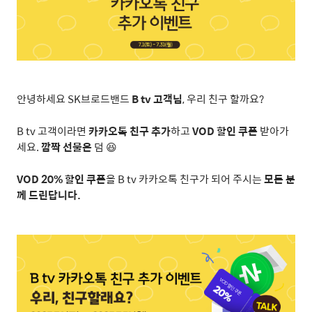
안녕하세요
SK
브로드밴드
B tv
고객님
,
우리 친구 할까요
?
B tv
고객이라면
카카오톡 친구 추가
하고
VOD
할인 쿠폰
받아가
세요
.
깜짝 선물은
덤
😆
VOD 20%
할인 쿠폰
을
B tv
카카오톡 친구가 되어 주시는
모든 분
께 드린답니다
.