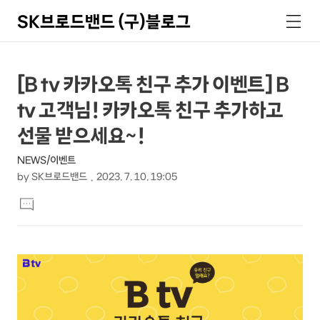
SK브로드밴드 (구)블로그
검
메
색
뉴
상
본
[B tv 카카오톡 친구 추가 이벤트] B
문
세
tv 고객님! 카카오톡 친구 추가하고
제
컨
목
선물 받으세요~!
텐
NEWS/이벤트
츠
by
SK브로드밴드
2023. 7. 10. 19:05
본
댓
문
글
달
기