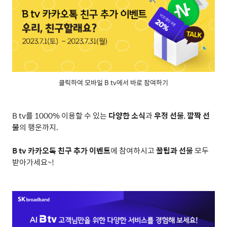
클릭하여 모바일 B tv에서 바로 참여하기
B tv
를
1000%
이용할 수 있는
다양한 소식
과
우정 선물
,
깜짝 선
물
의 행운까지
.
B tv
카카오톡 친구 추가 이벤트
에 참여하시고
꿀팁과 선물
모두
받아가세요
~!