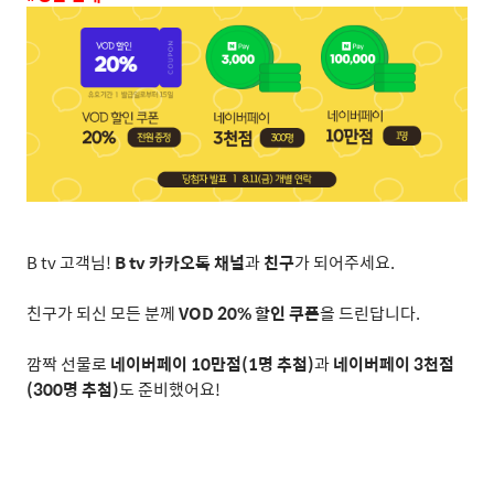
B tv
고객님
!
B tv
카카오톡 채널
과
친구
가 되어주세요
.
친구가 되신 모든 분께
VOD 20%
할인 쿠폰
을 드린답니다
.
깜짝 선물로
네이버페이
10
만점
(1
명 추첨
)
과
네이버페이
3
천점
(300
명 추첨
)
도 준비했어요
!