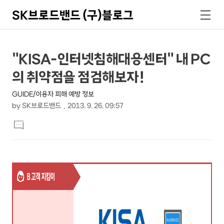
SK브로드밴드 (구)블로그
검
메
색
뉴
상
본
"KISA-인터넷침해대응센터" 내 PC
문
세
의 취약점을 점검해보자!
제
컨
목
GUIDE/이용자 피해 예방 정보
텐
by
SK브로드밴드
2013. 9. 26. 09:57
츠
본
댓
문
글
달
기