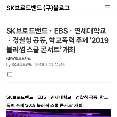
SK브로드밴드 (구)블로그
검
메
색
뉴
상
본
SK브로드밴드ㆍEBSㆍ연세대학교
문
세
ㆍ경찰청 공동, 학교폭력 주제 ‘2019
제
컨
목
블러썸 스쿨 콘서트’ 개최
텐
NEWS/보도자료
츠
by
SK브로드밴드
2019. 7. 11. 11:46
본
댓
문
글
달
기
SK브로드밴드ㆍEBSㆍ연세대학교ㆍ경찰청 공동, 학교
폭력 주제 ‘2019 블러썸 스쿨 콘서트’ 개최