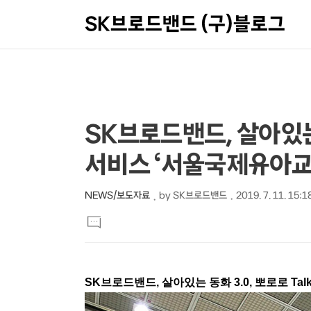
SK브로드밴드 (구)블로그
상
본
SK브로드밴드, 살아있는 동
문
세
서비스 ‘서울국제유아교
제
컨
목
텐
NEWS/보도자료
by
SK브로드밴드
2019. 7. 11. 15:1
본
츠
댓
문
글
달
기
SK브로드밴드, 살아있는 동화 3.0, 뽀로로 Ta