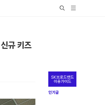
검
메
색
뉴
v 신규 키즈
추
SK브로드밴드
가
이용가이드
정
인기글
보