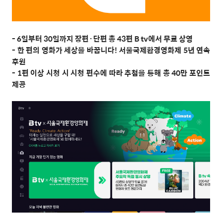
- 6
일부터
30
일까지 장편
·
단편 총
43
편
B tv
에서 무료 상영
-
한 편의 영화가 세상을 바꿉니다
!
서울국제환경영화제
5
년 연속
후원
- 1
편 이상 시청 시 시청 편수에 따라 추첨을 통해 총
40
만 포인트
제공