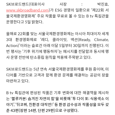
SK
브로드밴드
(
대표이사 사장
:
박진효
,
www.skbroadband.com
)
가
ESG
경영의 일환으로
‘
제
22
회 서
울국제환경영화제
’
주요 작품을 무료로 볼 수 있는
B tv
특집관을
운영한다고
5
일 밝혔다
.
올해로
22
회를 맞는 서울국제환경영화제는 아시아 최대이자 세계
3
대 환경영화제로
‘
레디
,
클라이밋
,
액션
(Ready, Climate,
Action)’
이라는 슬로건 아래 이달
5
일부터
30
일까지 진행된다
.
이
번 행사는
‘
기후 위기에 행동하자
’
는 메시지를 전달함과 동시에 행
사 운영 전반에 탄소중립 원칙을 적용해 주목받고 있다
.
SK
브로드밴드는
5
년 연속 서울국제환경영화제를 후원 중이며
,
미
디어를 기반으로 고객과 함께 환경 문제를 해결하는 공감의 장을
마련하고 있다
.
B tv
특집관에 편성된 작품은 기후 변화에 대한 해결책을 제시하
는
'
블루카본
:
숨겨진 자연의 힘
'
을 비롯해
‘
투 다이 포
:
식용색소 이
야기
’, ‘
뒤코뷔
,
친환경 대작전
!’
등 환경 감수성과 작품성을 모두 갖
춘
43
편
(
장편
14
편
,
단편
29
편
)
으로 구성됐다
.