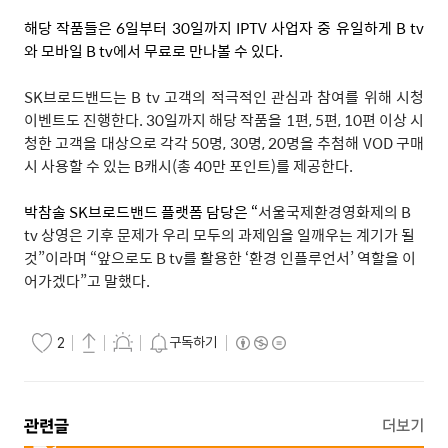
해당 작품들은
6
일부터
30
일까지
IPTV
사업자 중 유일하게
B tv
와 모바일
B tv
에서 무료로 만나볼 수 있다
.
SK
브로드밴드는
B tv
고객의 적극적인 관심과 참여를 위해 시청
이벤트도 진행한다
. 30
일까지 해당 작품을
1
편
, 5
편
, 10
편 이상 시
청한 고객을 대상으로 각각
50
명
, 30
명
, 20
명을 추첨해
VOD
구매
시 사용할 수 있는
B
캐시
(
총
40
만 포인트
)
를 제공한다
.
박참솔
SK
브로드밴드 플랫폼 담당은
“
서울국제환경영화제의
B
tv
상영은 기후 문제가 우리 모두의 과제임을 일깨우는 계기가 될
것
”
이라며
“
앞으로도
B tv
를 활용한
‘
환경 인플루언서
’
역할을 이
어가겠다
”
고 말했다
.
구독하기
2
관련글
더보기