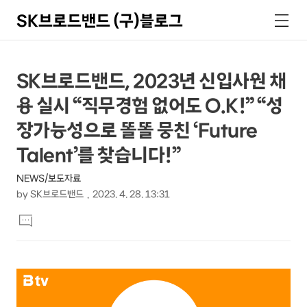
SK브로드밴드 (구)블로그
검
메
색
뉴
상
본
SK브로드밴드, 2023년 신입사원 채
문
세
용 실시 “직무경험 없어도 O.K!” “성
제
컨
목
장가능성으로 똘똘 뭉친 ‘Future
텐
Talent’를 찾습니다!”
츠
NEWS/보도자료
by
SK브로드밴드
2023. 4. 28. 13:31
본
댓
문
글
달
기