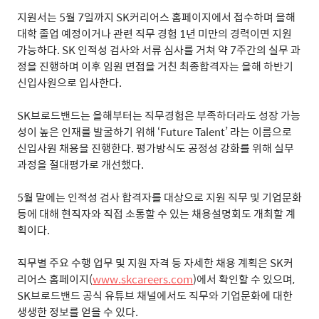
지원서는
5
월
7
일까지
SK
커리어스 홈페이지에서 접수하며 올해
대학 졸업 예정이거나 관련 직무 경험
1
년 미만의 경력이면 지원
가능하다
. SK
인적성 검사와 서류 심사를 거쳐 약
7
주간의 실무 과
정을 진행하며 이후 임원 면접을 거친 최종합격자는 올해 하반기
신입사원으로 입사한다
.
SK
브로드밴드는 올해부터는 직무경험은 부족하더라도 성장 가능
성이 높은 인재를 발굴하기 위해
‘Future Talent’
라는 이름으로
신입사원 채용을 진행한다
.
평가방식도 공정성 강화를 위해 실무
과정을 절대평가로 개선했다
.
5
월 말에는 인적성 검사 합격자를 대상으로 지원 직무 및 기업문화
등에 대해 현직자와 직접 소통할 수 있는 채용설명회도 개최할 계
획이다
.
직무별 주요 수행 업무 및 지원 자격 등 자세한 채용 계획은
SK
커
리어스 홈페이지
(
www.skcareers.com
)
에서 확인할 수 있으며
,
SK
브로드밴드 공식 유튜브 채널에서도 직무와 기업문화에 대한
생생한 정보를 얻을 수 있다
.