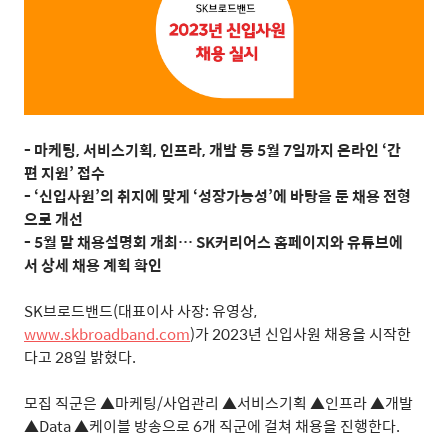
- 마케팅, 서비스기획, 인프라, 개발 등 5월 7일까지 온라인 ‘간
편 지원’ 접수
- ‘신입사원’의 취지에 맞게 ‘성장가능성’에 바탕을 둔 채용 전형
으로 개선
- 5월 말 채용설명회 개최… SK커리어스 홈페이지와 유튜브에
서 상세 채용 계획 확인
SK
브로드밴드
(
대표이사 사장
:
유영상
,
www.skbroadband.com
)
가
2023
년 신입사원 채용을 시작한
다고
28
일 밝혔다
.
모집 직군은
▲
마케팅
/
사업관리
▲
서비스기획
▲
인프라
▲
개발
▲Data ▲
케이블 방송으로
6
개 직군에 걸쳐 채용을 진행한다
.