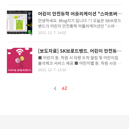
다! 여러분, 그럼 SK브로드밴드 블로그와 함께 따뜻
금하시죠?! 그럼 지금부터 Blog가 알려드릴 테니
한 겨울보내세요♥ [ 눈 오는 날의 밤 "크리스마스"
절 따라오세요! 오늘 소개해드릴 내용은, 바로 B tv
] [ "메리 크리스마스" B tv와 함께해요! ]
어린이 안전통학 어플리케이션 "스마트버
에서 편리하게 사용할 수 있는 “B tv Smart리모
스"를 파헤쳐보자!
안녕하세요. Blog지기 입니다 :^) 오늘은 SK브로드
컨”입니다. 눈치채신 분들도 있겠지만, 말 그대로 S
밴드가 어린이 안전통학 어플리케이션인 “스마트버
mart하게 Smart폰으로 사용할 수 있는 리모컨입
스”를 출시했다는, 신속한 소식을 전달해드리기 위
니다^_^ 가끔 TV를 시청하다가… “오잉? 리모컨이
2012. 12. 7. 14:02
해서 찾아왔습니다. 최근 안전해야 할 어린이 통학
어디 갔지?” 하면서 오랜 시간 리모컨을 찾으신 적
차량이 오히려 어린이들에게 위험한 흉기가 되는 경
이 모두 한번쯤은 꼭 있으실 거예요! (Blog지기는
우가 빈번하게 일어나고 있는데요, 최근 통학 차량
자주 그랬어요ㅜㅜ) 이런 불편함을 싸 ~ 악! 하고 해
[보도자료] SK브로드밴드, 어린이 안전통학
사고로 약 400명의 어린이들이 다치는 일들이 발생
결하기 위하여 나타난 영웅이 ..
시스템 '스마트버스' 출시
■ 어린이 등․하원 시 차량 도착 알림 및 어린이집
했다고 합니다! 영유아를 태운 어린이집 차량은 보
출석체크 서비스 제공 ■ 어린이별 등․하원 사유 관
육교사가 승하차 리스트를 반드시 작성해야 합니다.
리 및 긴급상황 시 차량 도착지연 알림 서비스 제공
그 이유는 어린이들이 정해진 장소에서 잘 타고 내
2012. 12. 7. 13:10
■ 보육교사가 어린이 보호에 집중할 수 있도록 자
렸는지 확인 하기 위함입니다. 하지만 이러한 확인
동 등․하원 체크리스트 제공 SK브로드밴드(대표이
이 잘 되지 않아 차에 남겨진 어린이들이 질식사를
사:박인식, www.skbroadband.com)는 스마트
당하는 사고도 일어나게 되고 차량에서 내려 사고를
페
62
버스씨앤씨(대표이사:김형철, www.smartbus.c
당하는 일도 빈번하게 발생하고 있는데요, 그리하여
o.kr)와 손잡고, 어린이 안전통학 어플리케이션인
이
이러한 사고를 사전..
‘스마트버스’를 출시했다고 3일 밝혔다. ‘스마트버
징
스’는 스마트폰을 활용해 어린이의 안전한 등․하원
을 돕는 서비스로 학부모에게 어린이 등․ 하원 시
“몇 분 뒤에 A지점에 통학차량이 도착합니다.”라는
문자메시지와 어린이집 출석여부에 대한 문자메시
지를 하루 세번 발송해준다. 또 보육교사는 어린이