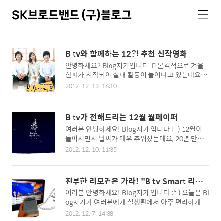
SK브로드밴드 (구)블로그
검
메
색
뉴
B tv와 함께하는 12월 추천 신작영화
안녕하세요? Blog지기입니다.  본격적으로 겨울
한파가 시작되어 실내 활동이 늘어나고 있는데요.
나른한 오후, 한가로운 주말, 어떻게 실내에서 재미
2012. 12. 13. 16:10
있는 시간을 보낼지 고민하는 분들이 계실 거예요!
이렇게 추운 날씨엔 따뜻한 방안에서 맛있는 음식과
재미있는 영화 한 편!!!이 어떨까요? 그럼, 어떤 영
B tv가 전해드리는 12월 월페이퍼
화가 좋을까? 고민하는 것은 이제 잠시 접어 두도록
여러분 안녕하세요! Blog지기 입니다 :- ) 12월이
하세요! 지금부터 Blog지기가 “B tv와 함께하는 12
들어서면서 날씨가 매우 추워졌는데요, 20년 만의
월 추천 신작 영화”를 소개해 드릴게요! ㅣ 달달한
최고 한파라고 하는데요! 여러분 옷 따뜻하게 챙겨
로맨스가 좋다면 "복숭아 나무" 기다리고 기다리던
2012. 12. 10. 11:35
입으셔서 겨울 건강조심하시구요! Blog지기는 항
구혜선 감독의 두 번째 작품인 ‘복숭아 나무’입니다.
상 여러분을 생각하고 있답니다(웃음) 오늘은 여러
자타공인 연기력을 인정받고 있는 조승우와 류덕환
분에게 12월 월페이퍼를 전달해드리려고 찾아왔습
의 연기, 특히 묘하게 닮은 두 배우의 외모가 영화에
진부한 리모컨은 가라! "B tv Smart 리모
니다. 눈오는 날의 밤 분위기가 나는 월페이퍼와 귀
대한 몰입도를 상승시키는데요^^ 흔하지 않은..
컨"
여러분 안녕하세요! Blog지기 입니다 :^ ) 오늘은 Bl
여운 산타캐릭터가 있는 월페이퍼예요^^ 여러분의
og지기가 여러분에게 실생활에서 아주 편리하게 사
취향에 맞게 쵸이스! 해주시면 될 것 같아요! Blog
용할 수 있는 굿! 정보를 알려드리기 위해서 재빠르
지기는 벌써 밤 분위기의 월페이퍼를 적용했답니
2012. 12. 7. 14:38
게 달려왔답니다. 과연 굿! 정보가 무엇인지 다들 궁