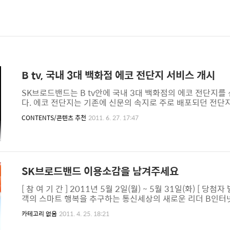
B tv, 국내 3대 백화점 에코 전단지 서비스 개시
SK브로드밴드는 B tv안에 국내 3대 백화점의 에코 전단지를
다. 에코 전단지는 기존에 신문의 속지로 주로 배포되던 전단지
B tv 화면에서 정보를 접할 수 있도록 하였습니다. B tv가 마
CONTENTS/콘텐츠 추천
2011. 6. 27. 17:47
내 최대 백화점들의 지점별 판매, 세일 정보는 물론이고, 이벤
B tv 초기메뉴의 ‘세일&이벤트’를 통해 하실 수 있습니다. 이
정보도 신속하게 받으시고, 환경 사랑도 실천하세요~
SK브로드밴드 이용소감을 남겨주세요
[ 참 여 기 간 ] 2011년 5월 2일(월) ~ 5월 31일(화) [ 당첨
객의 스마트 행복을 추구하는 통신세상의 새로운 리더 B인터넷 스
로드밴드의 스마트한 상품과 서비스를 이용하시는 분들이 점점
카테고리 없음
2011. 4. 25. 18:21
상한 SK브로드밴드는 '발로 뛰는 서비스 위에 나는 서비스'로 
니다. SK브로드밴드를 이용하시면서 느낀 소감을 남겨주세요