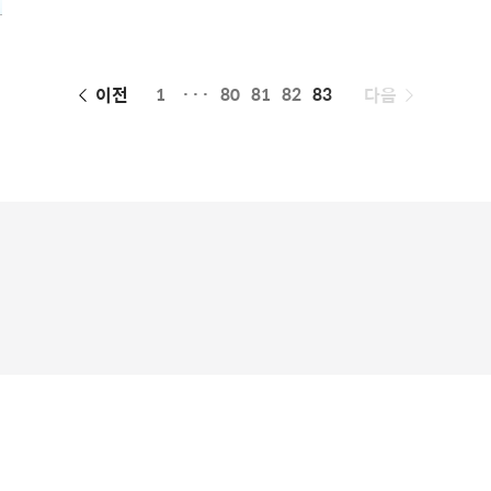
통신세상의 새로운 리더로 자리매김하도록 할 것입니다. Step
밴드를 설명할 수 있는 단어(대한..
페
이전
1
···
80
81
82
83
다음
이
징