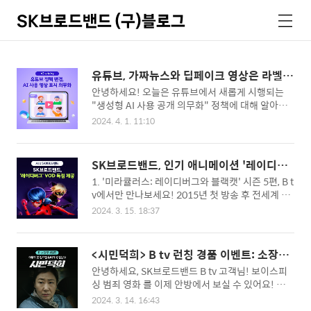
SK브로드밴드 (구)블로그
검
메
색
뉴
유튜브, 가짜뉴스와 딥페이크 영상은 라벨링
으로 거른다! 생성형 AI 사용 공개 의무화!
안녕하세요! 오늘은 유튜브에서 새롭게 시행되는
"생성형 AI 사용 공개 의무화" 정책에 대해 알아보
려고 합니다. 1. 생성형 AI 정책 변경 요약 발표 시
2024. 4. 1. 11:10
기: 2023년 12월 적용 시기: 2024년 3월 20일 적용
대상: AI 도구를 이용하여 영상을 변형하거나 합성
한 영상 크리에이터는 영상 제작에 생성형 AI를 사
SK브로드밴드, 인기 애니메이션 '레이디버
용했는지 공개해야 해요. 생성형 AI를 사용한 모든
그' 시즌 5 VOD B tv 독점 제공
1. '미라큘러스: 레이디버그와 블랙캣' 시즌 5편, B t
영상이 해당되는 건 아닌데요. AI를 이용해 일어나
v에서만 만나보세요! 2015년 첫 방송 후 전세계 12
지 않은 사건이나 누군가 실제로 하지 않은 말과 행
0여개국에서 큰 인기를 끌었던 '미라큘러스: 레이디
동을 사실인 것처럼 보여주는 영상이라면 AI 사용
2024. 3. 15. 18:37
버그와 블랙캣' 시즌 5편이 드디어 국내 유료방송
여부를 공개해야 합니다. 공개하지 않을 경우 영상
최초로 B tv에서 독점 VOD 서비스로 나온답니다!
삭제 및 수익 창출 등의 불이익을 당할 수 있어요. -
이 시리즈는 프랑스, 일본 대표 애니메이션 제작사
실제 인물이 말하거나 하지 않은 행동을 한 것처럼
<시민덕희> B tv 런칭 경품 이벤트: 소장하
가 참여한 글로벌 프로젝트예요. 시즌 1~3편까지
보이게 만듦 - 실제 사건 또는 장소..
시면 B tv 쿠폰이 와르르!
안녕하세요, SK브로드밴드 B tv 고객님! 보이스피
제작 투자에 참여한 SK브로드밴드는 이번 새 시즌
싱 범죄 영화 를 이제 안방에서 보실 수 있어요! 실화
5편도 B tv 고객들에게 가장 먼저 VOD로 선보일 예
를 바탕으로 만든 영화라 많은 화제를 모았는데요.
정입니다. 2015년 9월, 한국에서 B tv로 첫 공개 후
2024. 3. 14. 16:43
B tv 런칭 이벤트와 줄거리까지 지금 함께 알아볼까