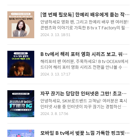
누적 시청건수만 5000만회에 달하는 ‘미라큘러스:
요? # B tv 런칭 이벤트 3월 14일 목요일부터 3월 2
레이디버그와 블랙캣’을 지금 바로 B tv에서 만나보
7일 수요일까지, B tv에서 영화 를 소장하세요! 보이
세요! 2. 더 강력해진 악당 모나크와의 대결, 빼앗긴
[열 번째 필모톡] 한예리 배우에게 듣는 작품
스피싱범을 구하고 돈까지 찾으려는 덕희의 이야기
미라클스톤을 찾는 레이..
과 연기 이야기, 출연작 전용 할인까지!
안녕하세요 영화 팬, 그리고 한예리 배우 팬 여러분!
를 B tv에서 만나보세요! 구매하신 분들 중 추첨을
콘텐츠와 이야기로 가득한 B tv x T Factory의 필모
통해 B tv 영화 5,500원 할인 쿠폰을 드립니다. 🎁 B
그래피 과몰입 토크 필모톡! 열 번째 필모톡은 부드
tv 영화 5,500원 할인 쿠폰 1,000명 📆 이벤트 기
2024. 3. 13. 18:51
러우면서 견고한 연기 내공의 한예리 배우와 함께합
간: 3/14 ~ 3/27 #시민덕희 아무도 못 잡으면, 우리
니다. 필모톡이 진행되는 T팩토리 현장에서 한예리
가 꼭 잡는다 감독: 박영주 주연: 라미란, 공명, 염혜
배우의 생생한 작품과 연기 이야기를 들어보세요!
란, 박병은, 장윤주 주인공 ‘덕희’는 세탁소 화재..
B tv에서 해리 포터 영화 시리즈 보고, 워너
필모톡에 대한 자세한 정보와 한예리 배우 출연 영
브라더스 스튜디오 도쿄 투어의 기회를 잡아
해리포터 팬 여러분, 주목하세요! B tv OCEAN에서
화의 B tv 할인 소식까지 함께 알아볼까요? #필모
보세요!
드디어 해리 포터 영화 시리즈 전편을 만나볼 수 있
톡: 한예리 3월 29일 금요일 저녁 8시, 한예리 배우
게 되었어요! 1. 해리 포터 영화 시리즈 전편, B tv O
와 함께하는 필모톡에 여러분을 초대합니다! 배우
2024. 3. 13. 17:17
CEAN에서만 만나보세요! J.K. 롤링의 세계적인 베
가 출연했던 작품들의 핵심 장면을 함께 보고 작품
스트셀러 판타지 소설을 원작으로 한 해리 포터 영
들의 스크린 밖 이야기까지 알아보아요! 관객의 질
화 시리즈는 전 세계적으로 엄청난 인기를 끌었죠.
문(사전 모집)에 답변하는 시간도 준비되어 있으니
자꾸 끊기는 답답한 인터넷은 그만! 초고속
다니엘 래드클리프, 루퍼트 그린트, 엠마 왓슨 등 주
이 기회를 더욱 놓칠 수 없겠죠? 3월 29일 홍대 ..
1G 인터넷 가입하고 선물도 받으세요!
안녕하세요, SK브로드밴드 고객님! 여러분은 혹시
연 배우들도 이 시리즈를 통해 전 세계적인 스타로
인터넷 사용 중 인터넷이 자꾸 끊기는 경험하신 적
거듭났어요. 이번에 B tv OCEAN에 해리 포터 영화
이 있나요? 고사양 게임을 하거나 4K 고화질 영상을
시리즈 전편이 편성되면서, IPTV 3사 중 유일하게
2024. 3. 8. 17:56
시청할 때, 인터넷이 자꾸 끊기면 정말 답답하죠😥
해리 포터 영화 시리즈 첫 편부터 마지막 편까지 총
그래서 SK브로드밴드에서 1G 인터넷을 준비했습
8편 모두와 프리퀄인 '신비한 동물사전'까지 무제한
니다! 지금 바로 1G 인터넷과 가입 혜택까지 함께
으로 감상할 수 있게 되었답니다! 2. '해리 포터' 시
모바일 B tv에서 벚꽃 느낌 가득한 핑크빛
알아볼까요? ✨1G 인터넷 알아보기✨ #1G 인터넷
청 이벤트 참여하고 멋..