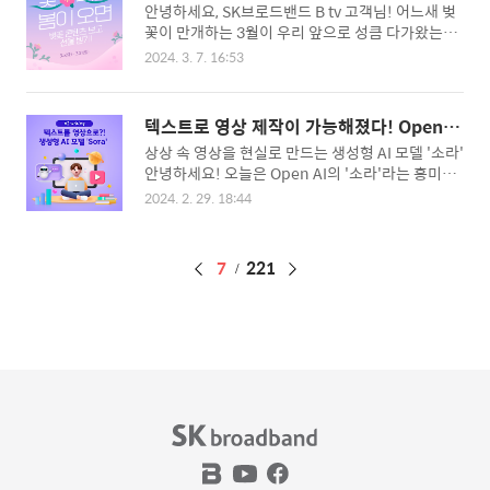
콘텐츠 시청하고, 선물 받자!
안녕하세요, SK브로드밴드 B tv 고객님! 어느새 벚
가입혜택 500M보다 2배 빠른 기가 인터넷과 B tv
꽃이 만개하는 3월이 우리 앞으로 성큼 다가왔는데
를 함께 가입하시면 선물을 드려요! 네이버페이 포
요. 모바일 B tv에서 지역별 개화시기 확인하고, 벚
인트 45만 원(백화점 상품권 대체 가능)과 LG 울트
2024. 3. 7. 16:53
꽃 느낌 가득한 핑크빛 콘텐츠를 시청해 보세요! 벚
라기어 32인치 게이밍 모니터 중에 선택해서 받을
꽃 콘텐츠를 시청한 분들에게 드릴 선물도 준비했답
수 있어요! B tv 없이 1G 인터넷만 가입해도 선물이
니다! 그럼 지금 바로 벚꽃 개화시기, 벚꽃 콘텐츠 그
있어요! 네이버페이 포인트 15만 원(백화점 상품권
텍스트로 영상 제작이 가능해졌다! Open AI
리고 선물까지 확인해 볼까요? 3월 22일, 제주도를
대체 가능)을 드립니다. #사은품 혜택 대신 ..
가 만든 '소라(Sora)'의 놀라운 능력
상상 속 영상을 현실로 만드는 생성형 AI 모델 '소라'
시작으로, 3월 27일 부산, 포항, 광주, 전주로 올라가
안녕하세요! 오늘은 Open AI의 '소라'라는 흥미로
4월 첫 주에 서울, 청주, 인천까지 대한민국이 핑크
운 생성형 AI 모델을 소개하려고 합니다. 생성형 AI
빛으로 물들 예정입니다! 벚꽃 개화시기를 알았으
2024. 2. 29. 18:44
모델 소라는 사실적인 영상이나 애니메이션 등 다양
니, 모바일 B tv로 핑크빛 소풍을 떠나볼까요? 벚꽃
한 영상을 만들 수 있는데요. 영상 퀄리티도 높고 실
이 만개하는 봄을 맞이해 모바일 B tv에서 선물을 준
제 촬영 영상과 구분이 어려워 큰 화제를 모으고 있
비했어요! 핑크빛 벚꽃 콘텐츠를 보신 분들에게 VO
페
7
221
습니다. 마치 마법사처럼 상상 속 장면을 영상으로
D 30% 할인쿠폰을 드립니다. 📆 ..
만들어내는 소라에 대해 함께 알아볼까요? 생성형
이
AI 모델 소라, 무엇일까요? 소라는 Open AI에서 개
징
발한 텍스트-투-비디오(TTV) 모델이에요. 쉽게 말
하면, 사용자가 입력한 텍스트를 움직이는 영상으로
만들어 주는건데요! 이전 텍스트 투 비디오 생성형
AI 모델과 다르게 소라는 단순히 텍스트를 영상으로
변환하는 것이 아니라, 스토리텔링 요..