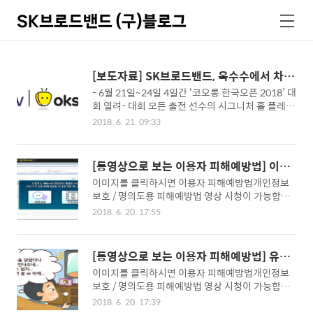
SK브로드밴드 (구)블로그
검
메
색
뉴
[보도자료] SK브로드밴드, 옥수수에서 차세
대 골프 중계 서비스 선보여
- 6월 21일~24일 4일간 ‘코오롱 한국오픈 2018’ 대
회 열려- 대회 모든 출전 선수의 시그니처 홀 플레이
옥수수 독점 생중계- 선수별 스윙 장면을 다양한 각
2018. 6. 21. 09:33
도에서 담아낸 4D Replay 영상 제공 SK브로드밴
드(사장 : 이형희, www.skbroadband.com)는 2
1일부터 24일까지 천안 우정힐스 컨트리클럽(파7
[동영상으로 보는 이용자 피해예방법] 이동
2/7,328야드)에서 열리는 ‘코오롱 한국오픈 2018‘
통신서비스
이미지를 클릭하시면 이용자 피해예방법개인정보
대회의 특정 장면들을 모바일 동영상 서비스 옥수수
보호 / 명의도용 피해예방법 영상 시청이 가능합니
(oksusu)에서 4D Replay 등 새로운 방송기술을
다.
통해 독점 시연하며 빠른 캐치업 서비스를 통해 B tv
2018. 6. 20. 17:55
에서도 시청할 수 있다고 20일 밝혔다. 옥수수는 대
회 기간 동안 공동으로 시그니처 홀 플레이를 중계
하며 4D Replay 클립 제공 등 골프팬들을 위한 특
[동영상으로 보는 이용자 피해예방법] 유료
화서비스..
방송서비스
이미지를 클릭하시면 이용자 피해예방법개인정보
보호 / 명의도용 피해예방법 영상 시청이 가능합니
다.
2018. 6. 20. 17:39