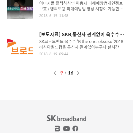
통신서비스 개요 및 확인사항
이미지를 클릭하시면 이용자 피해예방법개인정보
보호 / 명의도용 피해예방법 영상 시청이 가능합니
다.
2018. 6. 19. 11:48
[보도자료] SKB,통신사 관계없이 옥수수로
러시아월드컵 즐기자
SK브로드밴드 옥수수 ‘B the one, oksusu’2018
러시아월드컵을 통신사 관계없이누구나 실시간과
다시보기로 시청 가능 지상파 3사의 월드컵 전 경기
2018. 6. 19. 09:44
를통신사는 물론 회원가입 여부와 관계없이 실시간,
VOD로 제공 SK브로드밴드(사장: 이형희)는 가입통
신사에 관계없이 프리미엄 동영상 OTT 서비스인 옥
페
9
16
수수(oksusu)에서 2018 러시아월드컵 전 경기를
실시간과 VOD(다시보기)로 시청할 수 있다고 17일
이
밝혔다. 대한민국은18일 오후9시(한국시간) 스웨
징
덴과 조별리그 첫 경기를 치른다. 옥수수는 ‘oksus
u와 함께 B The One’ 캠페인도 함께 진행하는데
가입 통신사에 상관없이 회원 가입을 하지 않아도
누구나 옥수수에서 월드컵 경기를 시청할 수 있다.
즉 SK텔레콤 고객을 비롯해 KT, ..