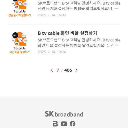
SK브로드밴드 B tv 고객님 안녕하세요! B tv cable
[토글] 버튼 선택 후 [시작] 버튼 클릭 6. 자동으로
전원 동기화 설정하는 방법을 알려드릴게요! 1. 리
채널 검색 중 - 완료율 100% 될 때까지 '건너뛰기'
모컨의 [홈 버튼] 또는 [메뉴] 클릭 후 TV화면 상단
또는 '다음' 등 다른 버튼 누르지 마세요 7. 채널 검
2025. 2. 14. 16:08
의 [설정] 선택 2. [시청 환경 설정] 선택 3. [전원 동
색 완료 100%가 되고 [완료] 버튼을 누르면, 검색
기화]로 이동 후 [사용] 또는 [사용 안 함] 중 선택 4.
된 모든 채널 시청 가능
셋톱 박스 전원 동기화 사용 설정 완료 - 셋톱박스
B tv cable 화면 비율 설정하기
또는 TV전원이 자동으로 켜지거나 꺼지는 현상이
SK브로드밴드 B tv 고객님 안녕하세요! B tv cable
발생하는 경우 셋톱박스 [전원 동기화] 기능을 '사용
화면 비율 설정하는 방법을 알려드릴게요! 1. 리모
안 함'으로 설정하기
컨의 [홈 버튼] 또는 [메뉴] 클릭 후 TV화면 상단의
2025. 2. 14. 10:24
[설정] 선택 2. [시청 환경 설정] 선택 3. [화면 비율]
선택 후 [화면 비율 설정] 클릭 4. [화면 비율] 팝업
창에서 변경 희망하는 비율 선택 후 리모컨의 [확인]
페
7
406
또는 [OK] 클릭 - 사용 중인 TV에서 지원하는 해상
도에 맞춰 화면 비율을 설정
이
징