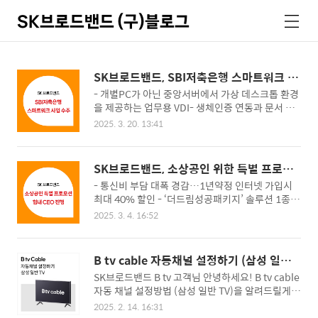
SK브로드밴드 (구)블로그
검
메
색
뉴
SK브로드밴드, SBI저축은행 스마트워크 사
업 수주
- 개별PC가 아닌 중앙서버에서 가상 데스크톱 환경
을 제공하는 업무용 VDI- 생체인증 연동과 문서 중
앙화 솔루션을 구축해 보안성 강화- 자체 기술력으
2025. 3. 20. 13:41
로 속도 및 기능 지속 고도화해 글로벌 경쟁력을 확
보 - 통합기술지원센터 운영으로 고객맞춤형 지원
과 안정적인 서비스 제공 SK브로드밴드(대표이사
SK브로드밴드, 소상공인 위한 특별 프로모
사장 : 박진효, www.skbroadband.com)는 SBI
션 ‘힘내CEO(힘내쎄오)’ 진행
- 통신비 부담 대폭 경감…1년약정 인터넷 가입시
저축은행 스마트워크 구축 사업을 수주하고 가상 데
최대 40% 할인 - ‘더드림성공패키지’ 솔루션 1종만
스크톱 인프라(VDI) 솔루션 ‘Cloud X’ 공급 계약을
가입해도 매장에 필요한 웰컴키트 증정 SK브로드
체결했다고 20일 밝혔다. ‘Cloud X’는 SK브로드밴
2025. 3. 4. 16:52
밴드(대표이사 사장: 박진효, www.skbroadban
드가 독자 기술로 개발한 국산 VDI 솔루션으로, 개
d.com)는 비용 절감과 매장 운영에 도움주는 소상
별 PC에 의존하지 않고 중앙서버에서 가상 데스크
공인 고객 대상 특별 프로모션 ‘힘내CEO(힘내쎄
톱 환경을 제공한다. 언제 어디서나 어떤 기기로도
B tv cable 자동채널 설정하기 (삼성 일반 T
오)’을 진행한다고 4일 밝혔다. 8월 말까지 진행하
동일한 가상 PC에 접속해 업무를..
V)
SK브로드밴드 B tv 고객님 안녕하세요! B tv cable
는 이번 프로모션을 통해 인터넷을 신규가입하는 소
자동 채널 설정방법 (삼성 일반 TV)을 알려드릴게
상공인 고객은 1년 약정과 함께 통신비를 알뜰하게
요! 1. 삼성 TV 리모컨의 [홈 버튼] 또는 [메뉴] 또는
절약할 수 있다. 기가라이트 와이파이(최대 500Mb
2025. 2. 14. 16:31
[버튼 더 보기] 클릭 후 TV화면의 [채널/방송] 선택