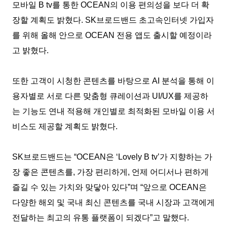
모바일
B tv
를 통한
OCEAN
의 이용 편의성을 보다 더 확
장할 계획도 밝혔다
. SK
브로드밴드 초고속인터넷 가입자
를 위해 올해 안으로
OCEAN
전용 앱도 출시할 예정이라
고 밝혔다
.
또한 고객이 시청한 콘텐츠를 바탕으로
AI
분석을 통해 이
용자별로 서로 다른 맞춤형 큐레이션과
UI/UX
를 제공하
는 기능도 연내 적용해 개인별로 최적화된 모바일 이용 서
비스도 제공할 계획도 밝혔다
.
SK
브로드밴드는
“OCEAN
은
‘Lovely B tv’
가 지향하는 가
장 좋은 콘텐츠를
,
가장 편리하게
,
언제 어디서나 편하게
즐길 수 있는 가치와 맞닿아 있다
”
며
“
앞으로
OCEAN
은
다양한 해외 및 국내 최신 콘텐츠를 국내 시장과 고객에게
전달하는 최고의 유통 플랫폼이 되겠다
”
고 말했다
.