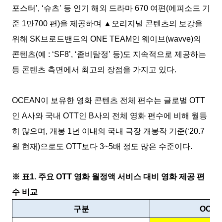
포스터
’, ‘
슈츠
’
등 인기 해외 드라마
670
여편
(
에피소드 기
준
1
만
700
편
)
을 제공하며
▲
오리지널 콘텐츠의 보강을
위해
SK
브로드밴드의
ONE TEAM
인 웨이브
(wavve)
의
콘텐츠
(
예
: ‘SF8’, ‘
좀비탐정
’
등
)
도 지속적으로 제공하는
등 콘텐츠 측면에서 최고의 장점을 가지고 있다
.
OCEAN
이 보유한 영화 콘텐츠 전체 편수는 글로벌
OTT
인
A
사와 국내
OTT
인
B
사의 전체 영화 편수에 비해 월등
히 많으며
,
개봉
1
년 이내의 국내 극장 개봉작 기준
(‘20.7
월 현재
)
으로도
OTT
보다
3~5
배 정도 많은 수준이다
.
※
표
1.
주요
OTT
영화 월정액 서비스 대비 영화 제공 편
수 비교
구분
OCE