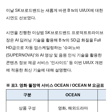
이날
SK
브로드밴드는 새롭게 바뀐
B tv
의
UI/UX
에 대한
시연도 선보였다
.
시연을 진행한 이상범
SK
브로드밴드 프로덕트트라이브
장은
AI
딥러닝 기술을 활용해
B tv
의
SD
급 화질을
Full
HD
급으로 자동 업스케일링하는
‘
슈퍼노바
(SUPERNOVA)’
와
AI
영상 및 음원 인식 기술을 활용한
콘텐츠 정보 제공 서비스
‘
인사이드
’
등 이번
UI/UX
개편
에 적용한 최신 기술에 대해 설명했다
.
※
표
3.
영화 월정액 서비스
OCEAN / OCEAN M
요금표
구분
OCEAN
상품 구성
영화
,
해외드라마