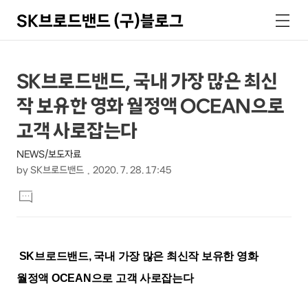
SK브로드밴드 (구)블로그
검
메
색
뉴
상
본
SK브로드밴드, 국내 가장 많은 최신
문
세
작 보유한 영화 월정액 OCEAN으로
제
컨
목
고객 사로잡는다
텐
NEWS/보도자료
츠
by
SK브로드밴드
2020. 7. 28. 17:45
본
댓
문
글
달
기
SK브로드밴드, 국내 가장 많은 최신작 보유한 영화
월정액 OCEAN으로 고객 사로잡는다