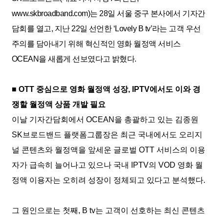
www.skbroadband.com)
는
28
일 서울 중구 본사에서 기자간
담회를 열고
,
지난
22
일 선언한
‘Lovely B tv’
라는 고객 우선
주의를 담아내기 위해 혁신적인 영화 월정액 서비스
OCEAN
을 새롭게 선보였다고 밝혔다
.
■
OTT
중심으로 영화 월정액 성장
, IPTV
에서도 이와 경
쟁할 월정액 상품 개발 필요
이날 기자간담회에서
OCEAN
을 총괄하고 있는 김종원
SK
브로드밴드 플랫폼그룹장은 최근 국내에서도 오리지
널 콘텐츠와 월정액을 앞세운 글로벌
OTT
서비스의 이용
자가 급속히 늘어나고 있으나 국내
IPTV
의
VOD
영화 월
정액 이용자는 오히려 성장이 정체되고 있다고 분석했다
.
그 원인으로는 첫째
, B tv
는 고객이 선호하는 최신 콘텐츠