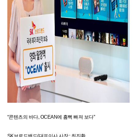
“
콘텐츠의 바다
, OCEAN
에 흠뻑 빠져 보다
”
SK
브로드밴드
(
대표이사 사장
:
최진환
,