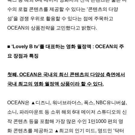
수의 로컬 콘텐츠를 제공할 수 있다는
‘
콘텐츠의 다양
성
’
을 경쟁 우위로 활용할 수 있다는 점에 주목하고
OCEAN
의 상품전략을 고민했다고 밝혔다
.
■
‘Lovely B tv’
를 대표하는 영화 월정액
: OCEAN
의 주
요 장점과 특징
첫째
, OCEAN
은 국내외 최신 콘텐츠의 다양성 측면에서
국내 최고의 영화 월정액 상품이라 할 수 있다
.
OCEAN
은
▲
디즈니
,
워너브라더스
,
폭스
, NBC
유니버셜
,
소니
,
파라마운트 등 소위 해외
6
대 메이저 스튜디오의 신
작 콘텐츠 등을 포함해 가장 많은 수인
1
만
1000
편의 영
화 콘텐츠를 제공하고
▲
최고의 인기 미드
,
영드인
‘
닥터