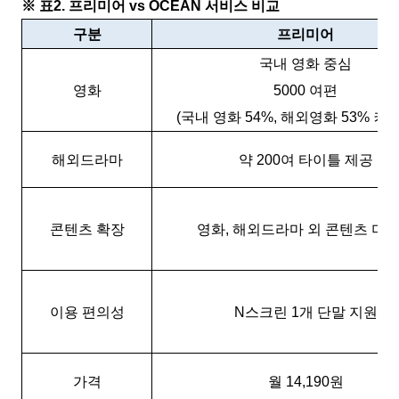
※
표
2.
프리미어
vs OCEAN
서비스 비교
구분
프리미어
국내 영화 중심
영화
5000
여편
(
국내 영화
54%,
해외영화
53%
커
해외드라마
약
200
여 타이틀 제공
콘텐츠 확장
영화
,
해외드라마 외 콘텐츠 미
이용 편의성
N
스크린
1
개 단말 지원
가격
월
14,190
원