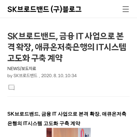
SK브로드밴드 (구)블로그
검
메
색
뉴
상
본
SK브로드밴드, 금융 IT 사업으로 본
문
세
격 확장, 애큐온저축은행의 IT시스템
제
컨
목
고도화 구축 계약
텐
NEWS/보도자료
츠
by
SK브로드밴드
2020. 8. 10. 10:34
본
댓
문
글
달
기
SK브로드밴드, 금융 IT 사업으로 본격 확장, 애큐온저축
은행의 IT시스템 고도화 구축 계약