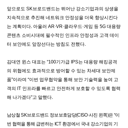
앞으로도
SK
브로드밴드는 뛰어난 강소기업과의 상생을
지속적으로 추진해 네트워크 안정성을 더욱 향상시킨다
는 계획이다
.
아울러
AR·VR·
클라우드
·
게임 등
5G
대용량
콘텐츠 소비시대에 필수적인 인프라 안정성과 고객 데이
터 보안에도 앞장선다는 방침도 전했다
.
김대연 윈스 대표는
“100
기가급
IPS
는 대용량 해킹공격
의 위협에도 효과적으로 방어할 수 있는 차세대 보안제
품
”
이라며
“
이번 업무협약을 통해 보안 기술력을 높여 고
객의
IT
인프라를 빠르고 안전하게 보호할 수 있도록 협력
해 나가겠다
”
고 말했다
.
남상철
SK
브로드밴드 정보보호담당
(CISO·
사진 왼쪽
)
은
“
이
번 협력을 통해 급변하는
ICT
환경에서 국내 강소기업의 기