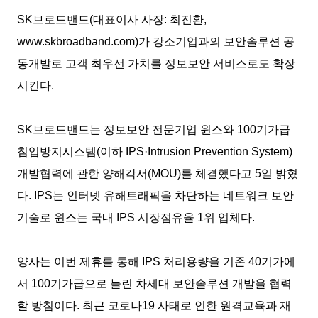
SK
브로드밴드
(
대표이사 사장
:
최진환
,
www.skbroadband.com)
가 강소기업과의 보안솔루션 공
동개발로 고객 최우선 가치를 정보보안 서비스로도 확장
시킨다
.
SK
브로드밴드는 정보보안 전문기업 윈스와
100
기가급
침입방지시스템
(
이하
IPS·Intrusion Prevention System)
개발협력에 관한 양해각서
(MOU)
를 체결했다고
5
일 밝혔
다
. IPS
는 인터넷 유해트래픽을 차단하는 네트워크 보안
기술로 윈스는 국내
IPS
시장점유율
1
위 업체다
.
양사는 이번 제휴를 통해
IPS
처리용량을 기존
40
기가에
서
100
기가급으로 늘린 차세대 보안솔루션 개발을 협력
할 방침이다
.
최근 코로나
19
사태로 인한 원격교육과 재