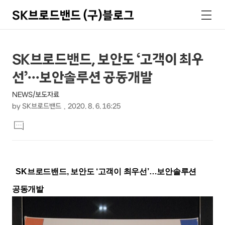
SK브로드밴드 (구)블로그
검
메
색
뉴
상
본
SK브로드밴드, 보안도 ‘고객이 최우
문
세
선’…보안솔루션 공동개발
제
컨
목
NEWS/보도자료
텐
by
SK브로드밴드
2020. 8. 6. 16:25
츠
본
댓
문
글
달
기
SK
브로드밴드
,
보안도
‘
고객이 최우선
’
…
보안솔루션
공동개발